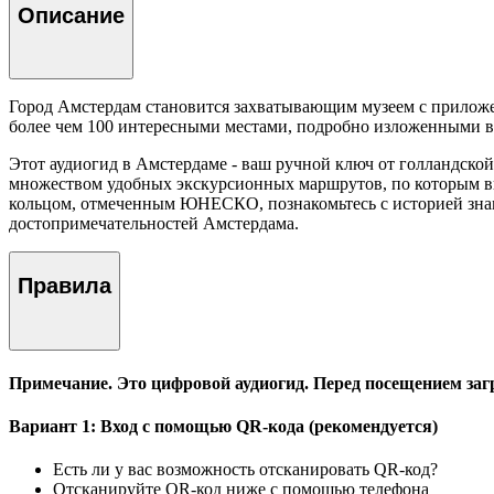
Описание
Город Амстердам становится захватывающим музеем с приложе
более чем 100 интересными местами, подробно изложенными в
Этот аудиогид в Амстердаме - ваш ручной ключ от голландско
множеством удобных экскурсионных маршрутов, по которым вы 
кольцом, отмеченным ЮНЕСКО, познакомьтесь с историей знам
достопримечательностей Амстердама.
Правила
Примечание. Это цифровой аудиогид. Перед посещением загр
Вариант 1: Вход с помощью QR-кода (рекомендуется)
Есть ли у вас возможность отсканировать QR-код?
Отсканируйте QR-код ниже с помощью телефона