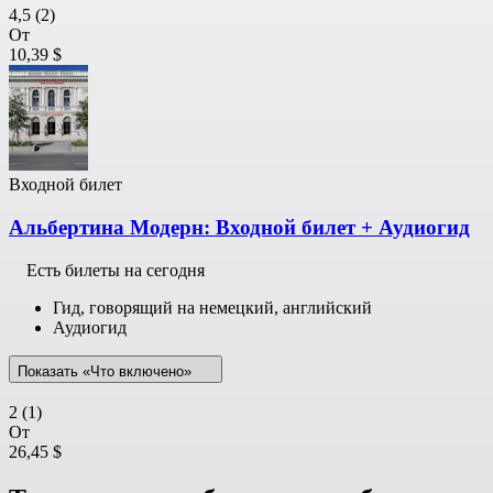
4,5
(2)
От
10,39 $
Входной билет
Альбертина Модерн: Входной билет + Аудиогид
Есть билеты на сегодня
Гид, говорящий на немецкий, английский
Аудиогид
Показать «Что включено»
2
(1)
От
26,45 $