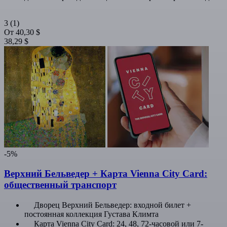
3
(1)
От
40,30 $
38,29 $
-5%
Верхний Бельведер + Карта Vienna City Card:
общественный транспорт
Дворец Верхний Бельведер: входной билет +
постоянная коллекция Густава Климта
Карта Vienna City Card: 24, 48, 72-часовой или 7-