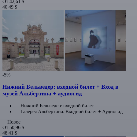
От
42,61 $
40,49 $
-5%
Нижний Бельведер: входной билет + Вход в
музей Альбертина + аудиогид
Нижний Бельведер: входной билет
Галерея Альбертина: Входной билет + Аудиогид
Новое
От
50,96 $
48,41 $