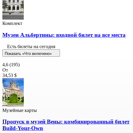
Комплект
Музеи Альбертины: входной билет на все места
Есть билеты на сегодня
Показать «Что включено»
4,6
(195)
От
34,53 $
Музейные карты
Пропуск в музей Вены: комбинированный билет
Build-Your-Own