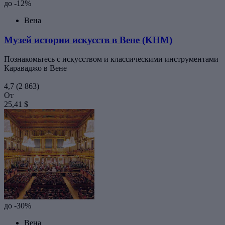
до -12%
Вена
Музей истории искусств в Вене (KHM)
Познакомьтесь с искусством и классическими инструментами
Караваджо в Вене
4,7
(2 863)
От
25,41 $
до -30%
Вена