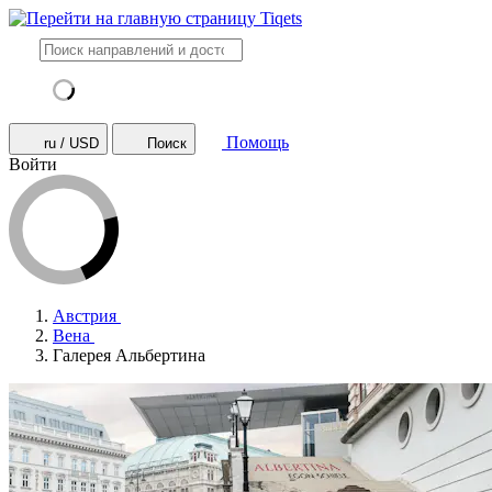
Помощь
ru / USD
Поиск
Войти
Австрия
Вена
Галерея Альбертина