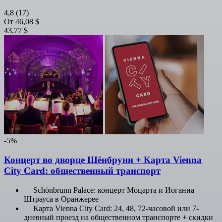
4,8
(17)
От
46,08 $
43,77 $
-5%
Концерт во дворце Шёнбрунн + Карта Vienna
City Card: общественный транспорт
Schönbrunn Palace: концерт Моцарта и Иоганна
Штрауса в Оранжерее
Карта Vienna City Card: 24, 48, 72-часовой или 7-
дневный проезд на общественном транспорте + скидки