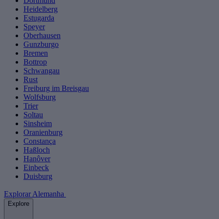
Dortmund
Heidelberg
Estugarda
Speyer
Oberhausen
Gunzburgo
Bremen
Bottrop
Schwangau
Rust
Freiburg im Breisgau
Wolfsburg
Trier
Soltau
Sinsheim
Oranienburg
Constança
Haßloch
Hanôver
Einbeck
Duisburg
Explorar Alemanha
Explore