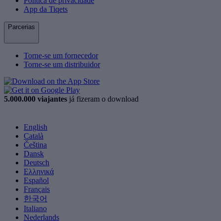
Política de privacidade
App da Tiqets
Parcerias
Torne-se um fornecedor
Torne-se um distribuidor
5.000.000 viajantes
já fizeram o download
English
Català
Čeština
Dansk
Deutsch
Ελληνικά
Español
Français
한국어
Italiano
Nederlands