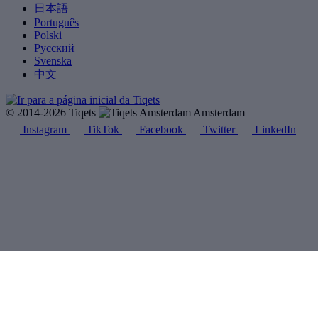
日本語
Português
Polski
Русский
Svenska
中文
© 2014-2026 Tiqets
Amsterdam
Instagram
TikTok
Facebook
Twitter
LinkedIn