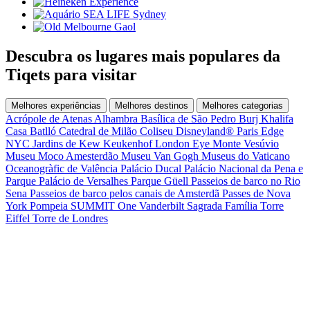
Descubra os lugares mais populares da
Tiqets para visitar
Melhores experiências
Melhores destinos
Melhores categorias
Acrópole de Atenas
Alhambra
Basílica de São Pedro
Burj Khalifa
Casa Batlló
Catedral de Milão
Coliseu
Disneyland® Paris
Edge
NYC
Jardins de Kew
Keukenhof
London Eye
Monte Vesúvio
Museu Moco Amesterdão
Museu Van Gogh
Museus do Vaticano
Oceanogràfic de Valência
Palácio Ducal
Palácio Nacional da Pena e
Parque
Palácio de Versalhes
Parque Güell
Passeios de barco no Rio
Sena
Passeios de barco pelos canais de Amsterdã
Passes de Nova
York
Pompeia
SUMMIT One Vanderbilt
Sagrada Família
Torre
Eiffel
Torre de Londres