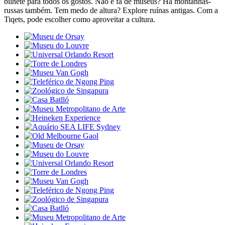
bilhete para todos os gostos. Não é fã de museus? Há montanhas-
russas também. Tem medo de altura? Explore ruínas antigas. Com a
Tiqets, pode escolher como aproveitar a cultura.