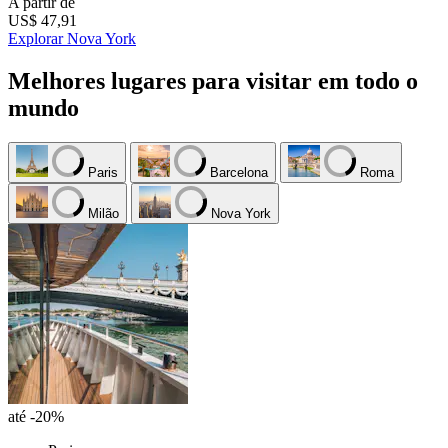
A partir de
US$ 47,91
Explorar Nova York
Melhores lugares para visitar em todo o
mundo
Paris
Barcelona
Roma
Milão
Nova York
até -20%