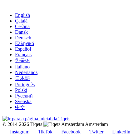
English
Català
Čeština
Dansk
Deutsch
Ελληνικά
Español
Français
한국어
Italiano
Nederlands
日本語
Português
Polski
Русский
Svenska
中文
© 2014-2026 Tiqets
Amsterdam
Instagram
TikTok
Facebook
Twitter
LinkedIn