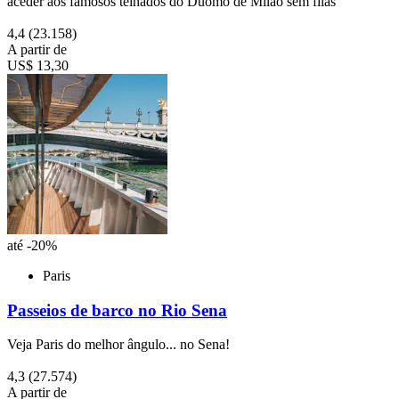
aceder aos famosos telhados do Duomo de Milão sem filas
4,4
(23.158)
A partir de
US$ 13,30
até -20%
Paris
Passeios de barco no Rio Sena
Veja Paris do melhor ângulo... no Sena!
4,3
(27.574)
A partir de