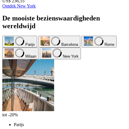
US$ 236,55
Ontdek New York
De mooiste bezienswaardigheden
wereldwijd
Parijs
Barcelona
Rome
Milaan
New York
tot -20%
Parijs