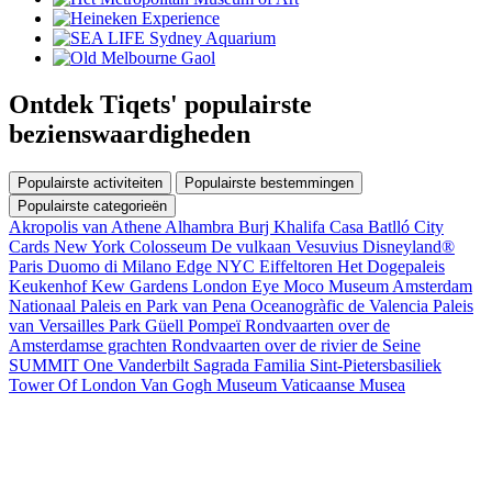
Ontdek Tiqets' populairste
bezienswaardigheden
Populairste activiteiten
Populairste bestemmingen
Populairste categorieën
Akropolis van Athene
Alhambra
Burj Khalifa
Casa Batlló
City
Cards New York
Colosseum
De vulkaan Vesuvius
Disneyland®
Paris
Duomo di Milano
Edge NYC
Eiffeltoren
Het Dogepaleis
Keukenhof
Kew Gardens
London Eye
Moco Museum Amsterdam
Nationaal Paleis en Park van Pena
Oceanogràfic de Valencia
Paleis
van Versailles
Park Güell
Pompeï
Rondvaarten over de
Amsterdamse grachten
Rondvaarten over de rivier de Seine
SUMMIT One Vanderbilt
Sagrada Familia
Sint-Pietersbasiliek
Tower Of London
Van Gogh Museum
Vaticaanse Musea