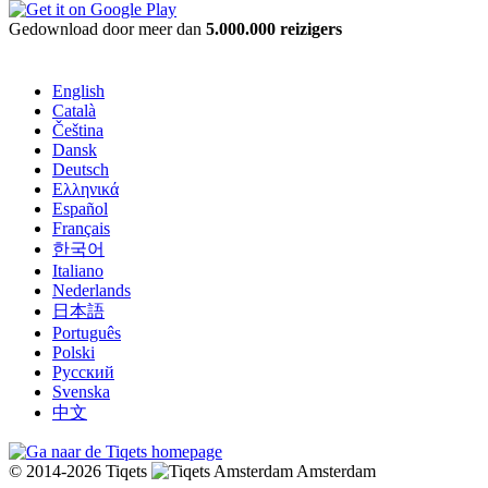
Gedownload door meer dan
5.000.000 reizigers
English
Català
Čeština
Dansk
Deutsch
Ελληνικά
Español
Français
한국어
Italiano
Nederlands
日本語
Português
Polski
Русский
Svenska
中文
© 2014-2026 Tiqets
Amsterdam