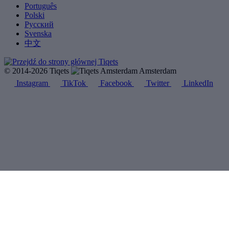
Português
Polski
Русский
Svenska
中文
© 2014-2026 Tiqets
Amsterdam
Instagram
TikTok
Facebook
Twitter
LinkedIn