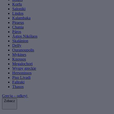
Korfu
Saloniki
Lindos
Kalambaka
Piraeus
Chania
Páros
Ágios Nikólaos
Skalánion
Delfy
Ouranoupolis
Mykines
Knossos
Megalochori
Wyspy greckie
Hersonissos
Piso Livadi
Faliraki
Thasos
Grecja – odkryj
Zobacz