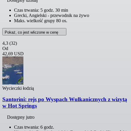
Dostępny dzisiaj
Czas trwania: 5 godz. 30 min
Grecki, Angielski - przewodnik na żywo
Maks. wielkość grupy 80 os.
Pokaż, co jest wliczone w cenę
4,3
(32)
Od
42,69 USD
Wycieczki łodzią
Santorini: rejs po Wyspach Wulkanicznych z wizytą
w Hot Springs
Dostępny jutro
Czas trwania: 6 godz.