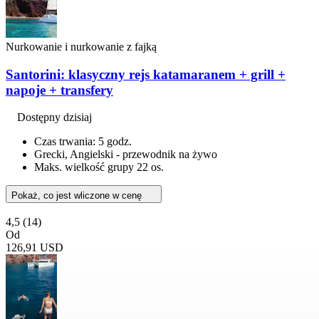
Nurkowanie i nurkowanie z fajką
Santorini: klasyczny rejs katamaranem + grill +
napoje + transfery
Dostępny dzisiaj
Czas trwania: 5 godz.
Grecki, Angielski - przewodnik na żywo
Maks. wielkość grupy 22 os.
Pokaż, co jest wliczone w cenę
4,5
(14)
Od
126,91 USD