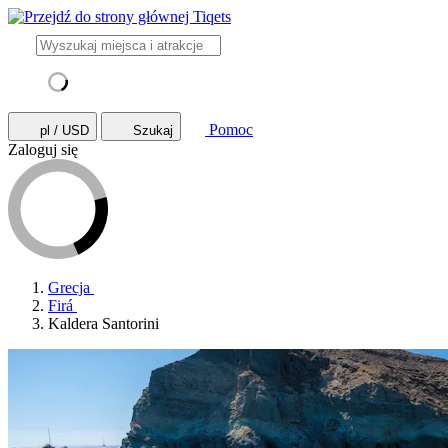
Pomoc
pl / USD
Szukaj
Zaloguj się
Grecja
Firá
Kaldera Santorini