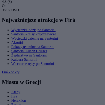
4,8
(8)
Od
98,07 USD
Najważniejsze atrakcje w Firá
Wycieczki łodzią po Santorini
Santorini - rejsy krajoznawcze
Wycieczki dzienne na Santorini
Akrotiri
Pokazy teatralne na Santorini
Santorini Lunch Cruises
Żeglarstwo na Santorini
Kaldera Santorini
Wieczorne rejsy po Santorini
Firá - odkryj
Miasta w Grecji
Ateny
Firá
Heraklion
Rodos