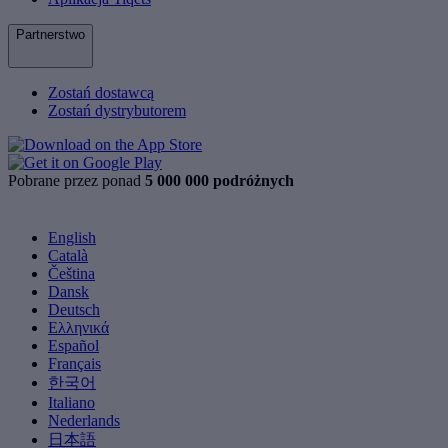
Partnerstwo
Zostań dostawcą
Zostań dystrybutorem
Pobrane przez ponad
5 000 000 podróżnych
English
Català
Čeština
Dansk
Deutsch
Ελληνικά
Español
Français
한국어
Italiano
Nederlands
日本語