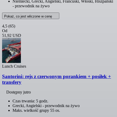
Niemiecki, Grecki, Angielski, Francuski, Włoski, Hiszpański
- przewodnik na żywo
Pokaż, co jest wliczone w cenę
4,5
(65)
Od
51,92 USD
Lunch Cruises
Santorini: rejs z czerwonym porankiem + posiłek +
transfery
Dostępny jutro
Czas trwania: 5 godz.
Grecki, Angielski - przewodnik na żywo
Maks. wielkość grupy 55 os.