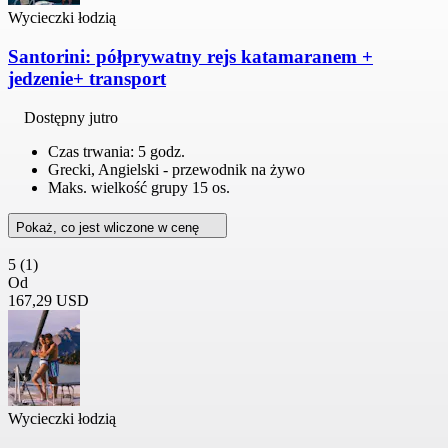
Wycieczki łodzią
Santorini: półprywatny rejs katamaranem +
jedzenie+ transport
Dostępny jutro
Czas trwania: 5 godz.
Grecki, Angielski - przewodnik na żywo
Maks. wielkość grupy 15 os.
Pokaż, co jest wliczone w cenę
5
(1)
Od
167,29 USD
Wycieczki łodzią