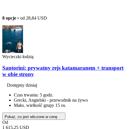
8 opcje
• od
28,84 USD
Wycieczki łodzią
Santorini: prywatny rejs katamaranem + transport
w obie strony
Dostępny dzisiaj
Czas trwania: 5 godz.
Grecki, Angielski - przewodnik na żywo
Maks. wielkość grupy 15 os.
Pokaż, co jest wliczone w cenę
Od
1 615,25 USD