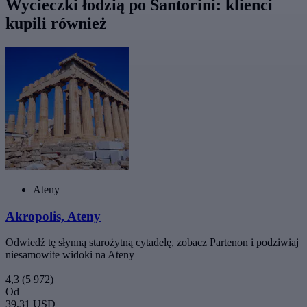
Wycieczki łodzią po Santorini: klienci
kupili również
Ateny
Akropolis, Ateny
Odwiedź tę słynną starożytną cytadelę, zobacz Partenon i podziwiaj
niesamowite widoki na Ateny
4,3
(5 972)
Od
39,31 USD