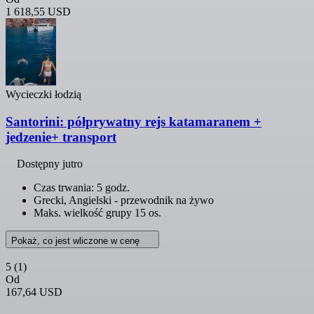
1 618,55 USD
Wycieczki łodzią
Santorini: półprywatny rejs katamaranem +
jedzenie+ transport
Dostępny jutro
Czas trwania: 5 godz.
Grecki, Angielski - przewodnik na żywo
Maks. wielkość grupy 15 os.
Pokaż, co jest wliczone w cenę
5
(1)
Od
167,64 USD