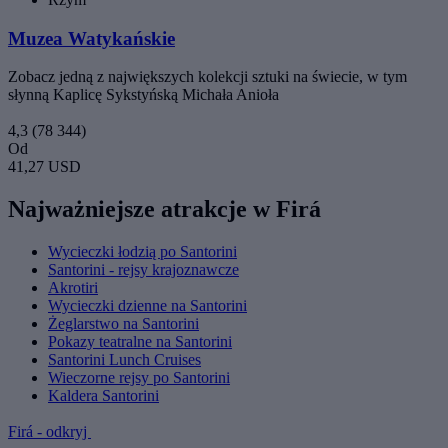
Muzea Watykańskie
Zobacz jedną z największych kolekcji sztuki na świecie, w tym
słynną Kaplicę Sykstyńską Michała Anioła
4,3
(78 344)
Od
41,27 USD
Najważniejsze atrakcje w Firá
Wycieczki łodzią po Santorini
Santorini - rejsy krajoznawcze
Akrotiri
Wycieczki dzienne na Santorini
Żeglarstwo na Santorini
Pokazy teatralne na Santorini
Santorini Lunch Cruises
Wieczorne rejsy po Santorini
Kaldera Santorini
Firá - odkryj