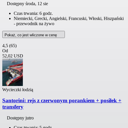
Dostępny
środa, 12 sie
Czas trwania: 6 godz.
Niemiecki, Grecki, Angielski, Francuski, Włoski, Hiszpański
- przewodnik na żywo
Pokaż, co jest wliczone w cenę
4,5
(65)
Od
52,02 USD
Wycieczki łodzią
Santorini: rejs z czerwonym porankiem + posiłek +
transfery
Dostępny jutro
Czas trwania: 5 godz.