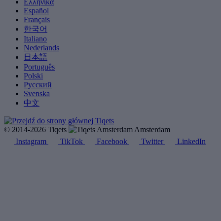
Ελληνικά
Español
Français
한국어
Italiano
Nederlands
日本語
Português
Polski
Русский
Svenska
中文
© 2014-2026 Tiqets
Amsterdam
Instagram
TikTok
Facebook
Twitter
LinkedIn