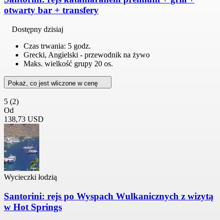
otwarty bar + transfery
Dostępny dzisiaj
Czas trwania: 5 godz.
Grecki, Angielski - przewodnik na żywo
Maks. wielkość grupy 20 os.
Pokaż, co jest wliczone w cenę
5
(2)
Od
138,73 USD
Wycieczki łodzią
Santorini: rejs po Wyspach Wulkanicznych z wizytą
w Hot Springs