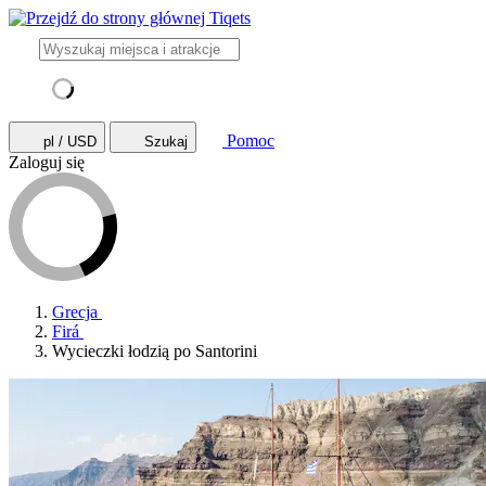
Pomoc
pl / USD
Szukaj
Zaloguj się
Grecja
Firá
Wycieczki łodzią po Santorini