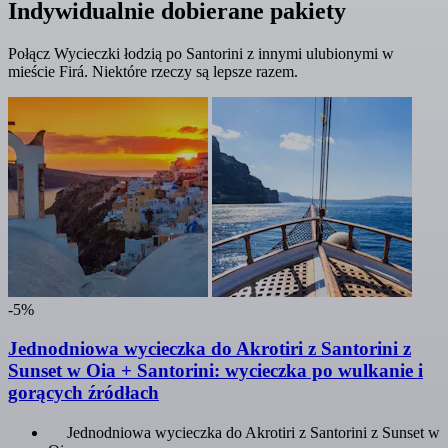
Indywidualnie dobierane pakiety
Połącz Wycieczki łodzią po Santorini z innymi ulubionymi w
mieście Firá. Niektóre rzeczy są lepsze razem.
-5%
Jednodniowa wycieczka do Akrotiri z Santorini z
Sunset w Oia + Santorini: wycieczka po wulkanie i
gorących źródłach
Jednodniowa wycieczka do Akrotiri z Santorini z Sunset w