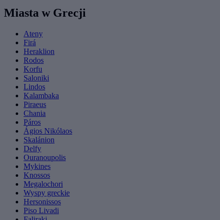
Miasta w Grecji
Ateny
Firá
Heraklion
Rodos
Korfu
Saloniki
Lindos
Kalambaka
Piraeus
Chania
Páros
Ágios Nikólaos
Skalánion
Delfy
Ouranoupolis
Mykines
Knossos
Megalochori
Wyspy greckie
Hersonissos
Piso Livadi
Faliraki