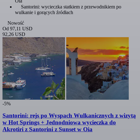
Oia
Santorini: wycieczka statkiem z przewodnikiem po
wulkanie i gorących źródłach
Nowość
Od
97,11 USD
92,26 USD
-5%
Santorini: rejs po Wyspach Wulkanicznych z wizytą
w Hot Springs + Jednodniowa wycieczka do
Akrotiri z Santorini z Sunset w Oia