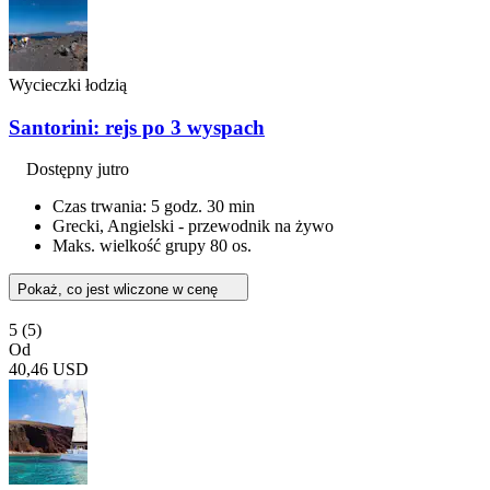
Wycieczki łodzią
Santorini: rejs po 3 wyspach
Dostępny jutro
Czas trwania: 5 godz. 30 min
Grecki, Angielski - przewodnik na żywo
Maks. wielkość grupy 80 os.
Pokaż, co jest wliczone w cenę
5
(5)
Od
40,46 USD