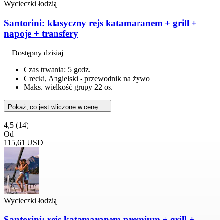
Wycieczki łodzią
Santorini: klasyczny rejs katamaranem + grill +
napoje + transfery
Dostępny dzisiaj
Czas trwania: 5 godz.
Grecki, Angielski - przewodnik na żywo
Maks. wielkość grupy 22 os.
Pokaż, co jest wliczone w cenę
4,5
(14)
Od
115,61 USD
Wycieczki łodzią
Santorini: rejs katamaranem premium + grill +