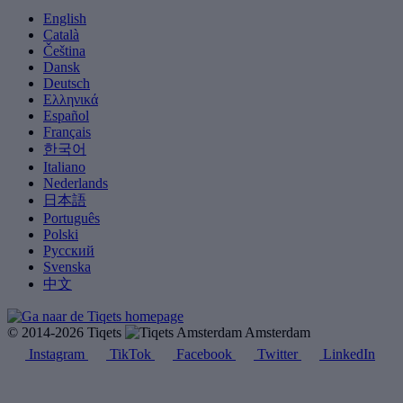
English
Català
Čeština
Dansk
Deutsch
Ελληνικά
Español
Français
한국어
Italiano
Nederlands
日本語
Português
Polski
Русский
Svenska
中文
© 2014-2026 Tiqets
Amsterdam
Instagram
TikTok
Facebook
Twitter
LinkedIn