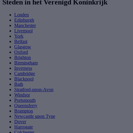
Steden in het Verenigd Koninkrijk
Londen
Edinburgh
Manchester
Liverpool
York
Belfast
Glasgow
Oxford
Brighton
Birmingham
Inverness
Cambridge
Blackpool
Bath
Stratford-upon-Avon
Windsor
Portsmouth
Queensferry
Brampton
Newcastle upon Tyne
Dover
Harrogate
Colchester