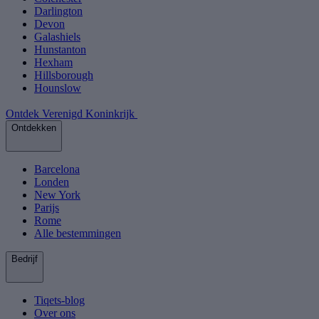
Darlington
Devon
Galashiels
Hunstanton
Hexham
Hillsborough
Hounslow
Ontdek Verenigd Koninkrijk
Ontdekken
Barcelona
Londen
New York
Parijs
Rome
Alle bestemmingen
Bedrijf
Tiqets-blog
Over ons