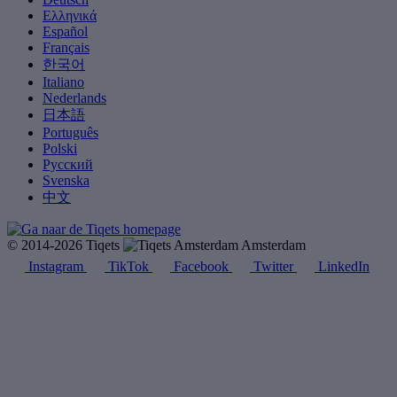
Ελληνικά
Español
Français
한국어
Italiano
Nederlands
日本語
Português
Polski
Русский
Svenska
中文
© 2014-2026 Tiqets
Amsterdam
Instagram
TikTok
Facebook
Twitter
LinkedIn