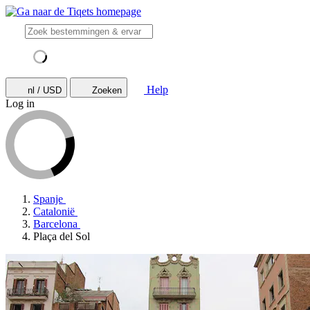
Help
nl / USD
Zoeken
Log in
Spanje
Catalonië
Barcelona
Plaça del Sol