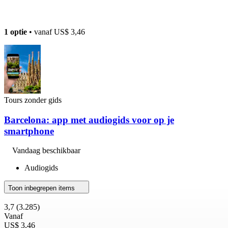
1 optie
• vanaf
US$ 3,46
Tours zonder gids
Barcelona: app met audiogids voor op je
smartphone
Vandaag beschikbaar
Audiogids
Toon inbegrepen items
3,7
(3.285)
Vanaf
US$ 3,46