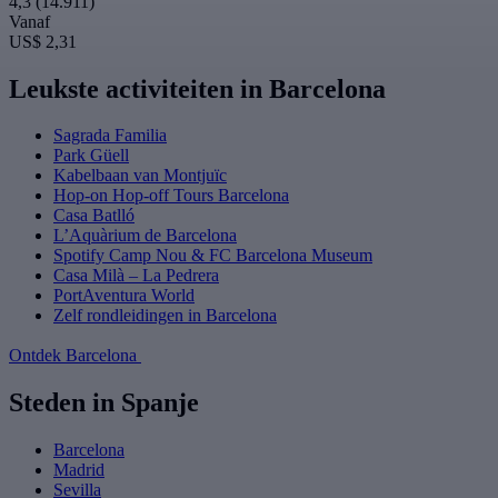
4,3
(14.911)
Vanaf
US$ 2,31
Leukste activiteiten in Barcelona
Sagrada Familia
Park Güell
Kabelbaan van Montjuïc
Hop-on Hop-off Tours Barcelona
Casa Batlló
L’Aquàrium de Barcelona
Spotify Camp Nou & FC Barcelona Museum
Casa Milà – La Pedrera
PortAventura World
Zelf rondleidingen in Barcelona
Ontdek Barcelona
Steden in Spanje
Barcelona
Madrid
Sevilla