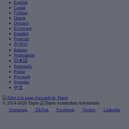
English
Català
Čeština
Dansk
Deutsch
Ελληνικά
Español
Français
한국어
Italiano
Nederlands
日本語
Português
Polski
Русский
Svenska
中文
© 2014-2026 Tiqets
Amsterdam
Instagram
TikTok
Facebook
Twitter
LinkedIn