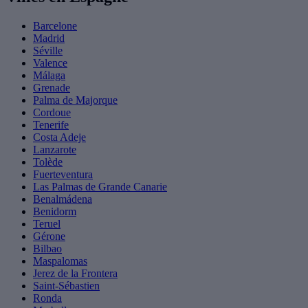
Barcelone
Madrid
Séville
Valence
Málaga
Grenade
Palma de Majorque
Cordoue
Tenerife
Costa Adeje
Lanzarote
Tolède
Fuerteventura
Las Palmas de Grande Canarie
Benalmádena
Benidorm
Teruel
Gérone
Bilbao
Maspalomas
Jerez de la Frontera
Saint-Sébastien
Ronda