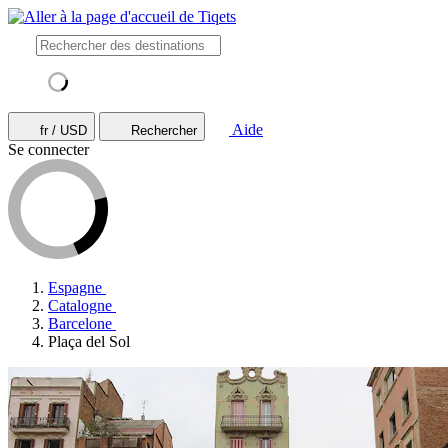
Aide
fr / USD
Rechercher
Se connecter
Espagne
Catalogne
Barcelone
Plaça del Sol