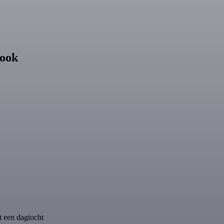
 ook
 een dagtocht