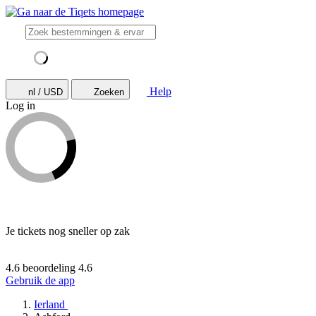
Help
nl / USD
Zoeken
Log in
Je tickets nog sneller op zak
4.6 beoordeling
4.6
Gebruik de app
Ierland