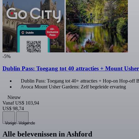
-5%
Dublin Pass: Toegang tot 40 attracties + Mount Ushe
Dublin Pass: Toegang tot 40+ attracties + Hop-on Hop-off 
Avoca Mount Usher Gardens: Zelf begeleide ervaring
Nieuw
Vanaf
US$ 103,94
US$ 98,74
Vorige
Volgende
Alle belevenissen in Ashford