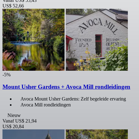
Vanaf
US$ 55,43
US$ 52,66
-5%
Mount Usher Gardens + Avoca Mill rondleidingen
Avoca Mount Usher Gardens: Zelf begeleide ervaring
Avoca Mill rondleidingen
Nieuw
Vanaf
US$ 21,94
US$ 20,84