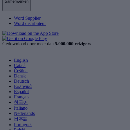
Samenwerken
Word Supplier
Word distributeur
Gedownload door meer dan
5.000.000 reizigers
English
Català
Čeština
Dansk
Deutsch
Ελληνικά
Español
Français
한국어
Italiano
Nederlands
日本語
Português
Polski