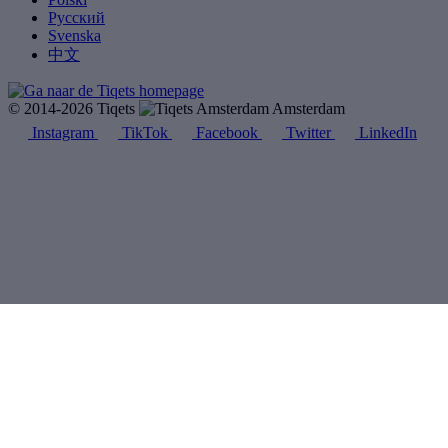
Русский
Svenska
中文
© 2014-2026 Tiqets
Amsterdam
Instagram
TikTok
Facebook
Twitter
LinkedIn