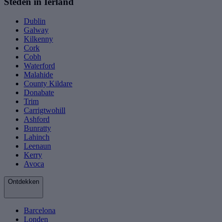
Steden in Ierland
Dublin
Galway
Kilkenny
Cork
Cobh
Waterford
Malahide
County Kildare
Donabate
Trim
Carrigtwohill
Ashford
Bunratty
Lahinch
Leenaun
Kerry
Avoca
Ontdekken
Barcelona
Londen