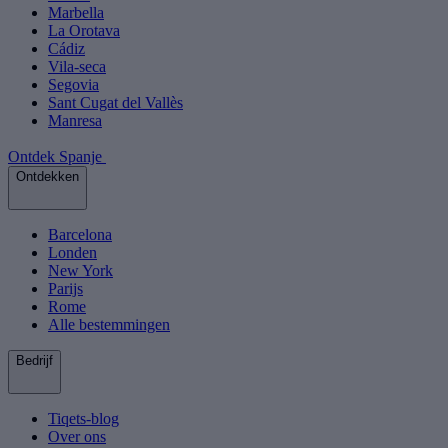
Marbella
La Orotava
Cádiz
Vila-seca
Segovia
Sant Cugat del Vallès
Manresa
Ontdek Spanje
Ontdekken
Barcelona
Londen
New York
Parijs
Rome
Alle bestemmingen
Bedrijf
Tiqets-blog
Over ons