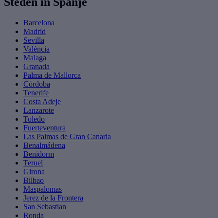
Steden in Spanje
Barcelona
Madrid
Sevilla
València
Malaga
Granada
Palma de Mallorca
Córdoba
Tenerife
Costa Adeje
Lanzarote
Toledo
Fuerteventura
Las Palmas de Gran Canaria
Benalmádena
Benidorm
Teruel
Girona
Bilbao
Maspalomas
Jerez de la Frontera
San Sebastian
Ronda