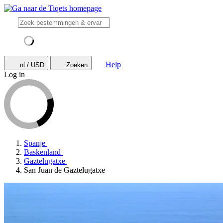
Help
nl / USD
Zoeken
Log in
Spanje
Baskenland
Gaztelugatxe
San Juan de Gaztelugatxe