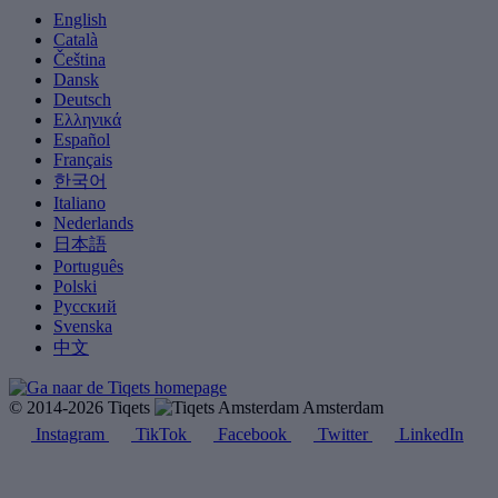
English
Català
Čeština
Dansk
Deutsch
Ελληνικά
Español
Français
한국어
Italiano
Nederlands
日本語
Português
Polski
Русский
Svenska
中文
© 2014-2026 Tiqets
Amsterdam
Instagram
TikTok
Facebook
Twitter
LinkedIn