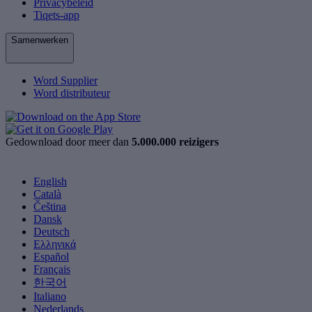
Privacybeleid
Tiqets-app
Samenwerken
Word Supplier
Word distributeur
Gedownload door meer dan
5.000.000 reizigers
English
Català
Čeština
Dansk
Deutsch
Ελληνικά
Español
Français
한국어
Italiano
Nederlands