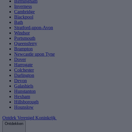
Birmingham
Inverness
Cambridge
Blackpool
Bath
Stratford-upon-Avon
Windsor
Portsmouth
Queensferry
Brampton
Newcastle upon Tyne
Dover
Harrogate
Colchester
Darlington
Devon
Galashiels
Hunstanton
Hexham
Hillsborough
Hounslow
Ontdek Verenigd Koninkrijk
Ontdekken