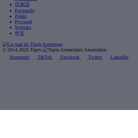
日本語
Português
Polski
Русский
Svenska
中文
© 2014-2026 Tiqets
Amsterdam
Instagram
TikTok
Facebook
Twitter
LinkedIn