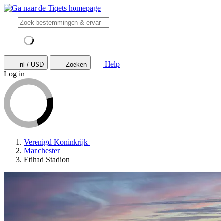
Help
nl / USD
Zoeken
Log in
Verenigd Koninkrijk
Manchester
Etihad Stadion