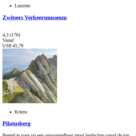
Luzerne
Zwitsers Verkeersmuseum
4,3
(176)
Vanaf
US$ 45,79
Kriens
Pilatusberg
Bereid je voor op een onvoorstelbaar mooi landschap vanaf de top