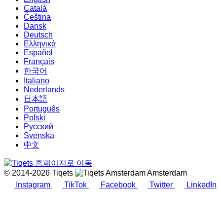
Català
Čeština
Dansk
Deutsch
Ελληνικά
Español
Français
한국어
Italiano
Nederlands
日本語
Português
Polski
Русский
Svenska
中文
© 2014-2026 Tiqets
Amsterdam
Instagram
TikTok
Facebook
Twitter
LinkedIn