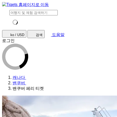
도움말
ko / USD
검색
로그인
캐나다
밴쿠버
밴쿠버 페리 티켓