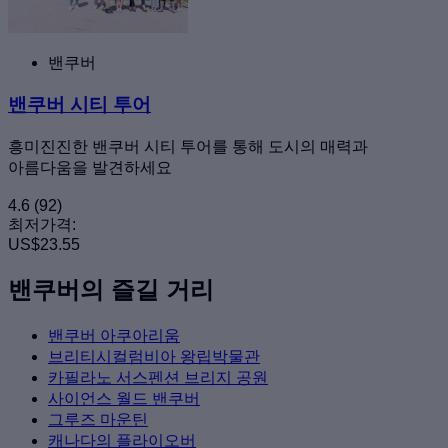
밴쿠버
밴쿠버 시티 투어
흥미진진한 밴쿠버 시티 투어를 통해 도시의 매력과
아름다움을 발견하세요
4.6
(92)
최저가격:
US$23.55
밴쿠버의 즐길 거리
밴쿠버 아쿠아리움
브리티시컬럼비아 왕립박물관
카필라노 서스펜션 브리지 공원
사이언스 월드 밴쿠버
그루즈 마운틴
캐나다의 플라이오버