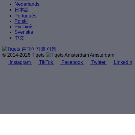
Nederlands
日本語
Português
Polski
Русский
Svenska
中文
© 2014-2026 Tiqets
Amsterdam
Instagram
TikTok
Facebook
Twitter
LinkedIn