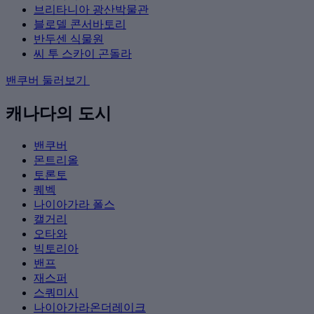
브리타니아 광산박물관
블로델 콘서바토리
반두센 식물원
씨 투 스카이 곤돌라
밴쿠버 둘러보기
캐나다의 도시
밴쿠버
몬트리올
토론토
퀘벡
나이아가라 폴스
캘거리
오타와
빅토리아
밴프
재스퍼
스쿼미시
나이아가라온더레이크