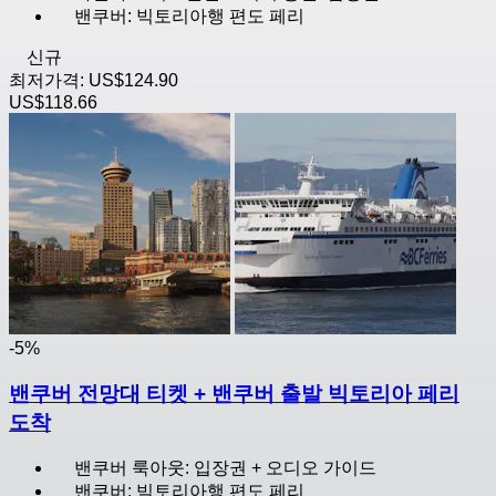
밴쿠버: 빅토리아행 편도 페리
신규
최저가격:
US$124.90
US$118.66
-5%
밴쿠버 전망대 티켓 + 밴쿠버 출발 빅토리아 페리
도착
밴쿠버 룩아웃: 입장권 + 오디오 가이드
밴쿠버: 빅토리아행 편도 페리