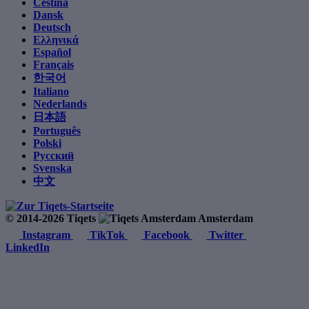
Čeština
Dansk
Deutsch
Ελληνικά
Español
Français
한국어
Italiano
Nederlands
日本語
Português
Polski
Русский
Svenska
中文
© 2014-2026 Tiqets
Amsterdam
Instagram
TikTok
Facebook
Twitter
LinkedIn