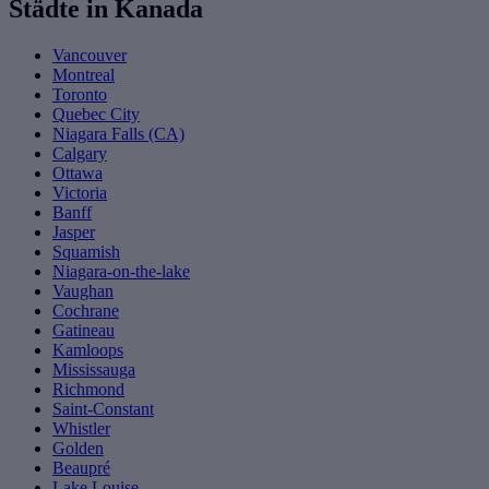
Städte in Kanada
Vancouver
Montreal
Toronto
Quebec City
Niagara Falls (CA)
Calgary
Ottawa
Victoria
Banff
Jasper
Squamish
Niagara-on-the-lake
Vaughan
Cochrane
Gatineau
Kamloops
Mississauga
Richmond
Saint-Constant
Whistler
Golden
Beaupré
Lake Louise