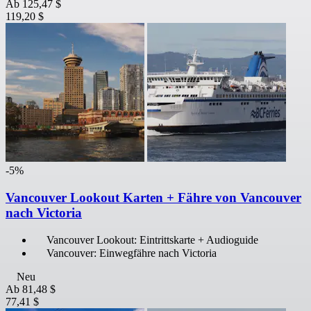
Ab
125,47 $
119,20 $
-5%
Vancouver Lookout Karten + Fähre von Vancouver
nach Victoria
Vancouver Lookout: Eintrittskarte + Audioguide
Vancouver: Einwegfähre nach Victoria
Neu
Ab
81,48 $
77,41 $