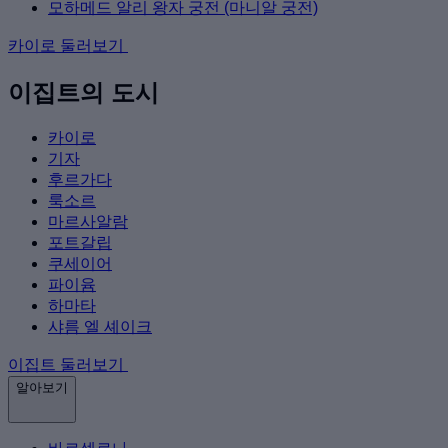
모하메드 알리 왕자 궁전 (마니알 궁전)
카이로 둘러보기
이집트의 도시
카이로
기자
후르가다
룩소르
마르사알람
포트갈립
쿠세이어
파이윰
하마타
샤름 엘 셰이크
이집트 둘러보기
알아보기