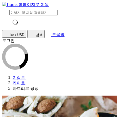
도움말
ko / USD
검색
로그인
이집트
카이로
타흐리르 광장