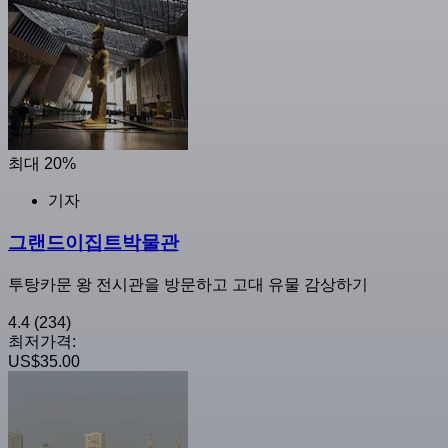
최대 20%
기자
그랜드이집트박물관
투탕카문 왕 전시관을 방문하고 고대 유물 감상하기
4.4
(234)
최저가격:
US$35.00