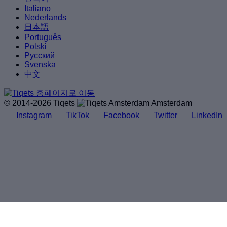
Italiano
Nederlands
日本語
Português
Polski
Русский
Svenska
中文
© 2014-2026 Tiqets
Amsterdam
Instagram
TikTok
Facebook
Twitter
LinkedIn