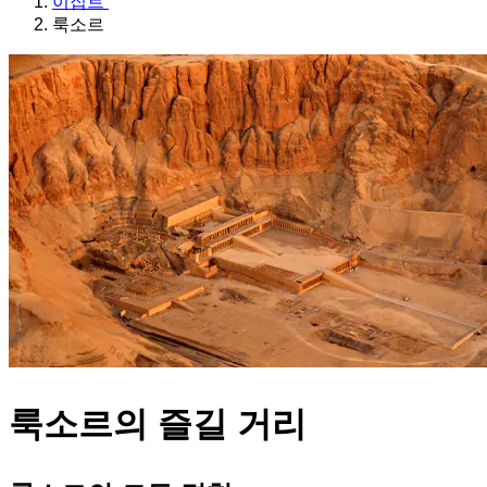
이집트
룩소르
룩소르의 즐길 거리