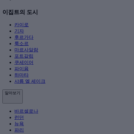
이집트의 도시
카이로
기자
후르가다
룩소르
마르사알람
포트갈립
쿠세이어
파이윰
하마타
샤름 엘 셰이크
알아보기
바르셀로나
런던
뉴욕
파리