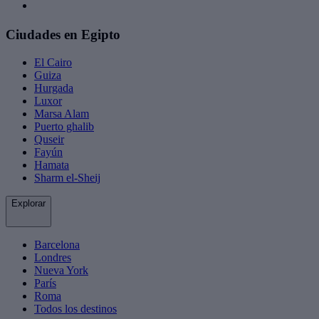
Ciudades en Egipto
El Cairo
Guiza
Hurgada
Luxor
Marsa Alam
Puerto ghalib
Quseir
Fayún
Hamata
Sharm el-Sheij
Explorar
Barcelona
Londres
Nueva York
París
Roma
Todos los destinos