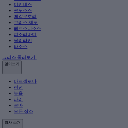
미키네스
크노소스
메갈로호리
그리스 제도
헤르소니소스
피소리바디
팔리라키
타소스
그리스 둘러보기
알아보기
바르셀로나
런던
뉴욕
파리
로마
모든 장소
회사 소개