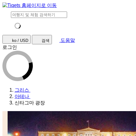
도움말
ko / USD
검색
로그인
그리스
아테나
신타그마 광장