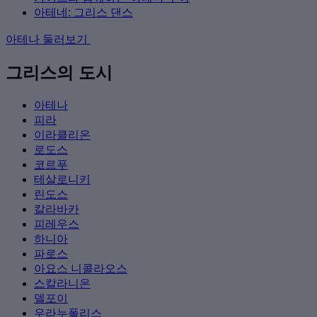
아테네: 그리스 댄스
아테나 둘러보기
그리스의 도시
아테나
피라
이라클리온
로도스
코르푸
테살로니키
린도스
칼라바카
피레우스
하니아
파로스
아요스 니콜라오스
스칼라니온
델포이
우라누폴리스