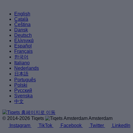
English
Català
Čeština
Dansk
Deutsch
Ελληνικά
Español
Français
한국어
Italiano
Nederlands
日本語
Português
Polski
Русский
Svenska
中文
© 2014-2026 Tiqets
Amsterdam
Instagram
TikTok
Facebook
Twitter
LinkedIn