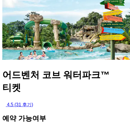
어드벤처 코브 워터파크™
티켓
4.5
(31 후기)
예약 가능여부