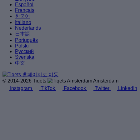
Español
Français
한국어
Italiano
Nederlands
日本語
Português
Polski
Русский
Svenska
中文
© 2014-2026 Tiqets
Amsterdam
Instagram
TikTok
Facebook
Twitter
LinkedIn