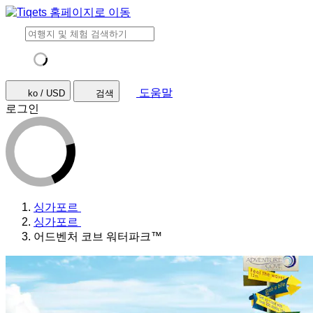
도움말
ko / USD
검색
로그인
싱가포르
싱가포르
어드벤처 코브 워터파크™