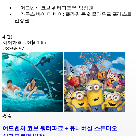
어드벤처 코브 워터파크™: 입장권
가든스 바이 더 베이: 플라워 돔 & 클라우드 포레스트
입장권
4
(1)
최저가격:
US$61.65
US$58.57
-5%
어드벤처 코브 워터파크 + 유니버설 스튜디오