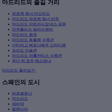
마드리드의 즐길 거리
파르케 워너 마드리드
마드리드 파르케 워너 비치
마드리드 아트라시오네스 공원
아쿠폴리스 빌라누에바
마드리드 왕궁
마드리드 동물원 수족관
산티아고 베르나베우 스타디움
프라도 미술관
마드리드 아틀란티스 수족관
푸이 뒤 포우 에스파냐
마드리드 둘러보기
스페인의 도시
바르셀로나
마드리드
세비야
발렌시아