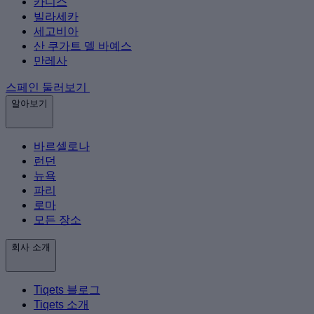
카디스
빌라세카
세고비아
산 쿠가트 델 바예스
만레사
스페인 둘러보기
알아보기
바르셀로나
런던
뉴욕
파리
로마
모든 장소
회사 소개
Tiqets 블로그
Tiqets 소개