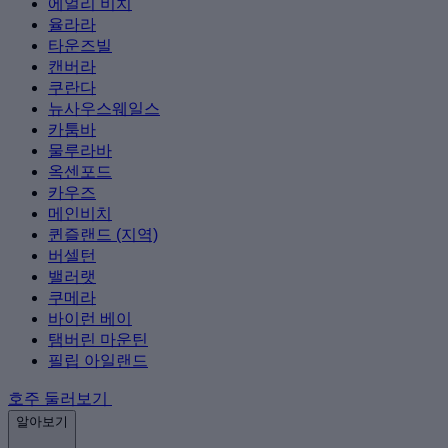
에얼리 비치
율라라
타운즈빌
캔버라
쿠란다
뉴사우스웨일스
카툼바
물루라바
옥센포드
카우즈
메인비치
퀸즐랜드 (지역)
버셀턴
밸러랫
쿠메라
바이런 베이
탬버린 마운틴
필립 아일랜드
호주 둘러보기
알아보기