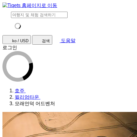
도움말
ko / USD
검색
로그인
호주
윌리엄타운
모래언덕 어드벤처