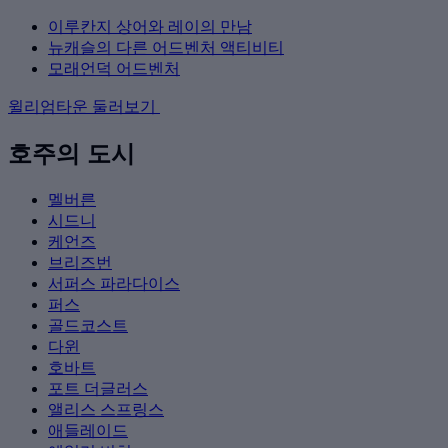
이루칸지 상어와 레이의 만남
뉴캐슬의 다른 어드벤처 액티비티
모래언덕 어드벤처
윌리엄타운 둘러보기
호주의 도시
멜버른
시드니
케언즈
브리즈번
서퍼스 파라다이스
퍼스
골드코스트
다윈
호바트
포트 더글러스
앨리스 스프링스
애들레이드