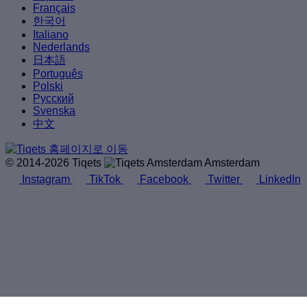
Français
한국어
Italiano
Nederlands
日本語
Português
Polski
Русский
Svenska
中文
© 2014-2026 Tiqets
Amsterdam
Instagram
TikTok
Facebook
Twitter
LinkedIn