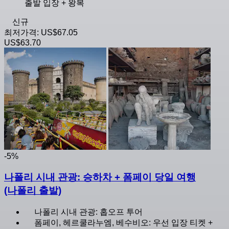
출발 입장 + 왕복
신규
최저가격:
US$67.05
US$63.70
-5%
나폴리 시내 관광: 승하차 + 폼페이 당일 여행
(나폴리 출발)
나폴리 시내 관광: 홉오프 투어
폼페이, 헤르쿨라누엠, 베수비오: 우선 입장 티켓 +