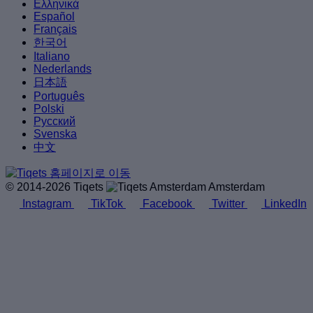
Ελληνικά
Español
Français
한국어
Italiano
Nederlands
日本語
Português
Polski
Русский
Svenska
中文
© 2014-2026 Tiqets
Amsterdam
Instagram
TikTok
Facebook
Twitter
LinkedIn