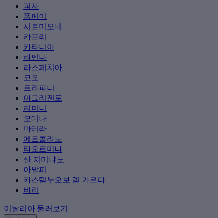
피사
폼페이
시르미오네
카프리
카타니아
라벤나
라스페치아
코모
트라파니
아그리젠토
리미니
모데나
마테라
에르콜라노
타오르미나
산 지미냐노
아말피
카스텔누오보 델 가르다
바리
이탈리아 둘러보기