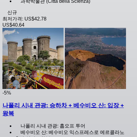
과학박물관 (Città della Scienza)
신규
최저가격:
US$42.78
US$40.64
-5%
나폴리 시내 관광: 승하차 + 베수비오 산: 입장 +
왕복
나폴리 시내 관광: 홉오프 투어
베수비오 산: 베수비오 익스프레스로 에르콜라노