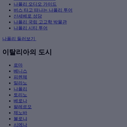
나폴리 오디오 가이드
버스 타고 떠나는 나폴리 투어
산세베로 성당
나폴리 국립 고고학 박물관
나폴리 시티 투어
나폴리 둘러보기
이탈리아의 도시
로마
베니스
피렌체
밀라노
나폴리
토리노
베로나
팔레르모
제노바
볼로냐
시에나