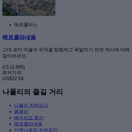
에르콜라노
헤르쿨라네움
고대 로마 마을의 유적을 탐험하고 폭발하기 전에 역사에 대해
알아보세요.
4.5
(2,495)
최저가격:
US$22.54
나폴리의 즐길 거리
나폴리 지하도시
폼페이
베수비오 화산
헤르쿨라네움
산젠나로의 지하묘지