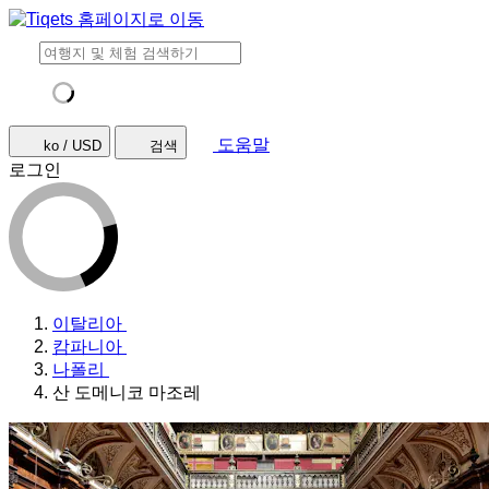
도움말
ko / USD
검색
로그인
이탈리아
캄파니아
나폴리
산 도메니코 마조레