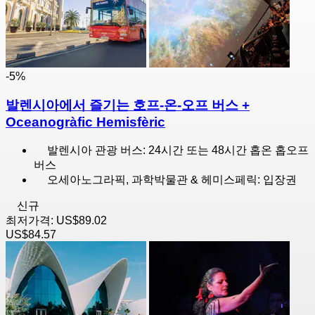
-5%
발렌시아에서 즐기는 호프-온-오프 버스 +
Oceanogràfic Hemisfèric
발렌시아 관광 버스: 24시간 또는 48시간 홉온 홉오프
버스
오세아노그라픽, 과학박물관 & 헤미스페릭: 입장권
신규
최저가격:
US$89.02
US$84.57