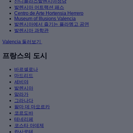
산니콜라스발렌시아성당
발렌시아 어트랙션 패스
Centro de Arte Hortensia Herrero
Museum of Illusions Valencia
발렌시아에서 즐기는 플라멩고 공연
발렌시아 과학관
Valencia 둘러보기
프랑스의 도시
바르셀로나
마드리드
세비야
발렌시아
말라가
그라나다
팔마 데 마요르카
코르도바
테네리페
코스타 아데제
란사로테