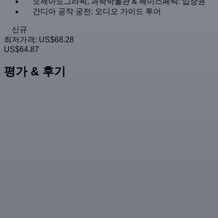
오세아노그라픽, 과학박물관 & 헤미스페릭: 입장권
간디아 공작 궁전: 오디오 가이드 투어
신규
최저가격:
US$68.28
US$64.87
평가 & 후기