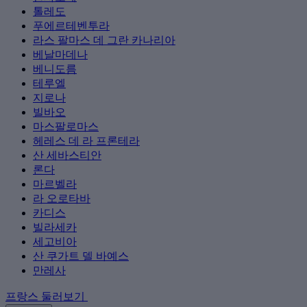
톨레도
푸에르테벤투라
라스 팔마스 데 그란 카나리아
베날마데나
베니도름
테루엘
지로나
빌바오
마스팔로마스
헤레스 데 라 프론테라
산 세바스티안
론다
마르벨라
라 오로타바
카디스
빌라세카
세고비아
산 쿠가트 델 바예스
만레사
프랑스 둘러보기