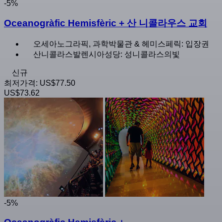
-5%
Oceanogràfic Hemisfèric + 산 니콜라우스 교회
오세아노그라픽, 과학박물관 & 헤미스페릭: 입장권
산니콜라스발렌시아성당: 성니콜라스의빛
신규
최저가격:
US$77.50
US$73.62
-5%