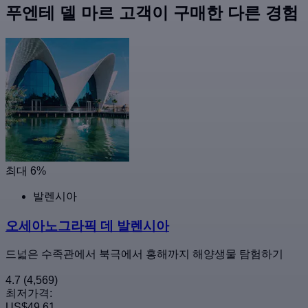
푸엔테 델 마르 고객이 구매한 다른 경험
최대 6%
발렌시아
오세아노그라픽 데 발렌시아
드넓은 수족관에서 북극에서 홍해까지 해양생물 탐험하기
4.7
(4,569)
최저가격:
US$49.61