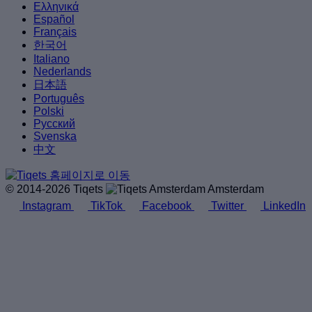
Ελληνικά
Español
Français
한국어
Italiano
Nederlands
日本語
Português
Polski
Русский
Svenska
中文
© 2014-2026 Tiqets
Amsterdam
Instagram
TikTok
Facebook
Twitter
LinkedIn