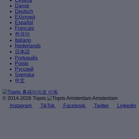
Čeština
Dansk
Deutsch
Ελληνικά
Español
Français
한국어
Italiano
Nederlands
日本語
Português
Polski
Русский
Svenska
中文
© 2014-2026 Tiqets
Amsterdam
Instagram
TikTok
Facebook
Twitter
LinkedIn