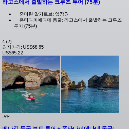
라고스에서 출발하는 크루즈 투어 (75분)
줌마린 알가르브: 입장권
폰타다피에다데 동굴: 라고스에서 출발하는 크루즈
투어 (75분)
4
(2)
최저가격:
US$68.65
US$65.22
-5%
베나길 동굴 보트 투어 + 폰타다피에다데 동굴: