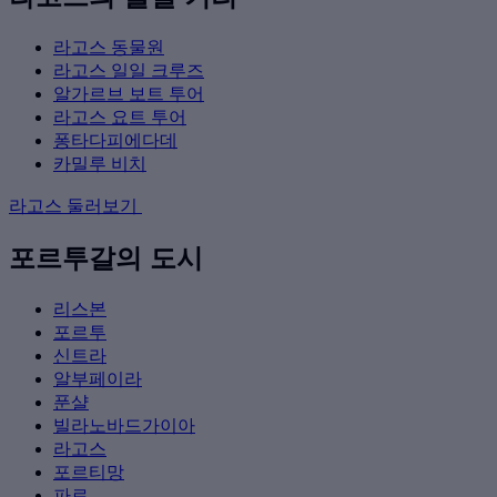
라고스 동물원
라고스 일일 크루즈
알가르브 보트 투어
라고스 요트 투어
퐁타다피에다데
카밀루 비치
라고스 둘러보기
포르투갈의 도시
리스본
포르투
신트라
알부페이라
푼샬
빌라노바드가이아
라고스
포르티망
파로