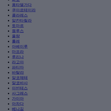
퐁타델가다
쿠아르테이라
콜라레스
알칸타릴라
토마르
켈루스
올량
롤레
아베이루
마프라
루리나
라고아
파티마
바탈랴
알코체테
알코바사
아빈테스
사그레스
가이아
아차다
베나길