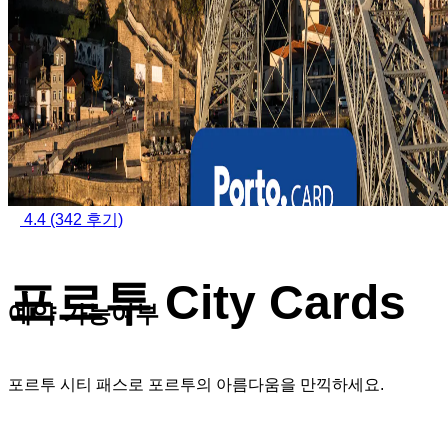
4.4
(342 후기)
포르투 City Cards
예약 가능여부
포르투 시티 패스로 포르투의 아름다움을 만끽하세요.