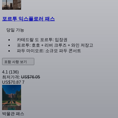
포르투 익스플로러 패스
당일 가능
카테드랄 도 포르투: 입장권
포르투: 호호 + 리버 크루즈 + 와인 저장고
파두 마이오르: 소규모 파두 콘서트
포함 사항 보기
4.1
(136)
최저가격:
US$76.05
US$70.87
7
박물관 패스