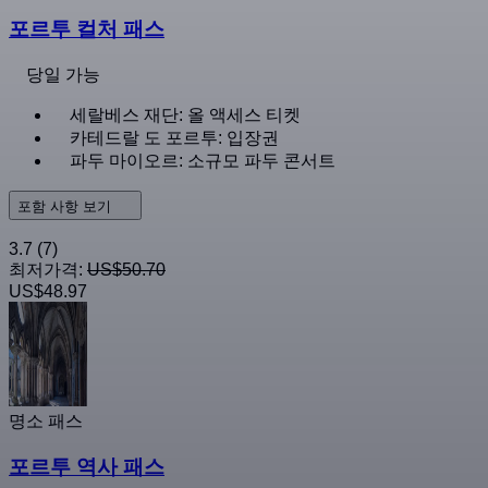
포르투 컬처 패스
당일 가능
세랄베스 재단: 올 액세스 티켓
카테드랄 도 포르투: 입장권
파두 마이오르: 소규모 파두 콘서트
포함 사항 보기
3.7
(7)
최저가격:
US$50.70
US$48.97
명소 패스
포르투 역사 패스