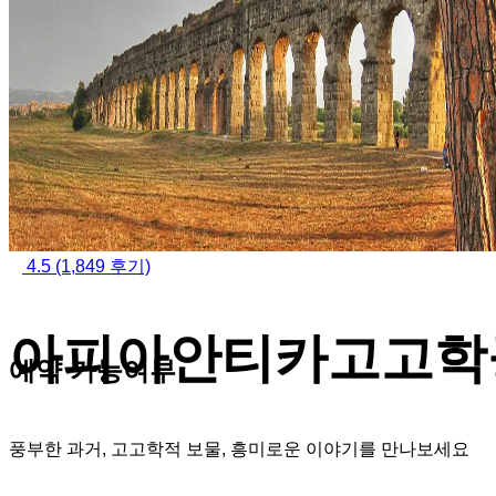
4.5
(1,849 후기)
아피아안티카고고학
예약 가능여부
풍부한 과거, 고고학적 보물, 흥미로운 이야기를 만나보세요