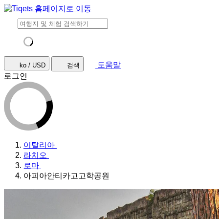
도움말
ko / USD
검색
로그인
이탈리아
라치오
로마
아피아안티카고고학공원