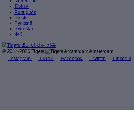
Nederlands
日本語
Português
Polski
Русский
Svenska
中文
© 2014-2026 Tiqets
Amsterdam
Instagram
TikTok
Facebook
Twitter
LinkedIn