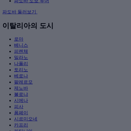
파도바 도보 투어
파도바 둘러보기
이탈리아의 도시
로마
베니스
피렌체
밀라노
나폴리
토리노
베로나
팔레르모
제노바
볼로냐
시에나
피사
폼페이
시르미오네
카프리