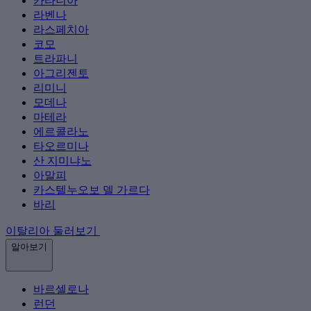
카타니아
라벤나
라스페치아
코모
트라파니
아그리젠토
리미니
모데나
마테라
에르콜라노
타오르미나
산 지미냐노
아말피
카스텔누오보 델 가르다
바리
이탈리아 둘러보기
알아보기
바르셀로나
런던