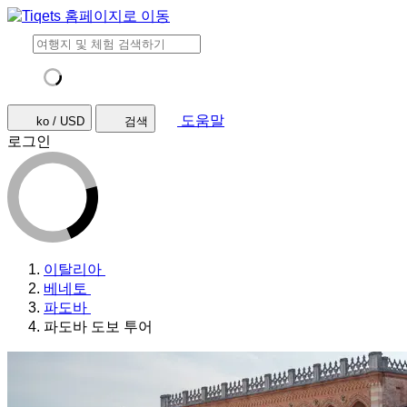
도움말
ko / USD
검색
로그인
이탈리아
베네토
파도바
파도바 도보 투어