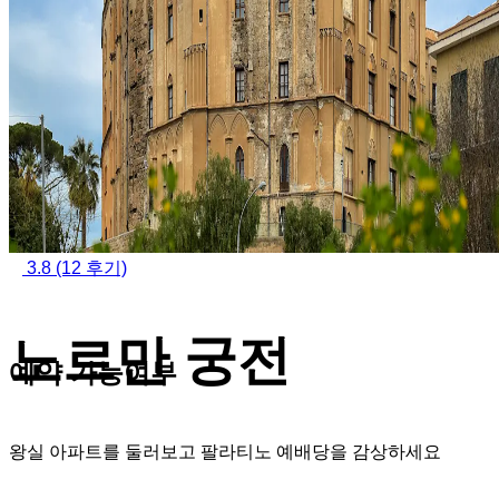
3.8
(12 후기)
노르만 궁전
예약 가능여부
왕실 아파트를 둘러보고 팔라티노 예배당을 감상하세요