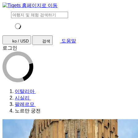
도움말
ko / USD
검색
로그인
이탈리아
시실리
팔레르모
노르만 궁전