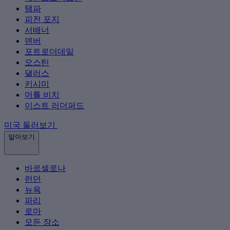
탬파
피전 포지
서배너
덴버
포트로더데일
오스틴
댈러스
키시미
머틀 비치
이스트 러더퍼드
미국 둘러보기
알아보기
바르셀로나
런던
뉴욕
파리
로마
모든 장소