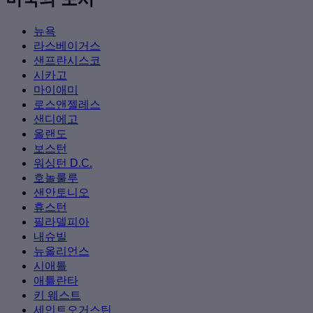
뉴욕
라스베이거스
샌프란시스코
시카고
마이애미
로스앤젤레스
샌디에고
올랜도
보스턴
워싱턴 D.C.
호놀룰루
샌안토니오
휴스턴
필라델피아
내슈빌
뉴올리언스
시애틀
애틀란타
키 웨스트
세인트오거스틴