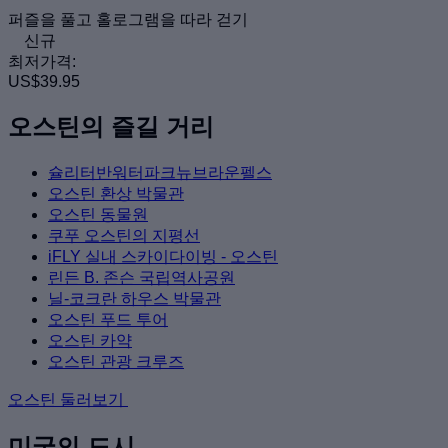
퍼즐을 풀고 홀로그램을 따라 걷기
신규
최저가격:
US$39.95
오스틴의 즐길 거리
슐리터반워터파크뉴브라운펠스
오스틴 환상 박물관
오스틴 동물원
쿠푸 오스틴의 지평선
iFLY 실내 스카이다이빙 - 오스틴
린든 B. 존슨 국립역사공원
닐-코크란 하우스 박물관
오스틴 푸드 투어
오스틴 카약
오스틴 관광 크루즈
오스틴 둘러보기
미국의 도시