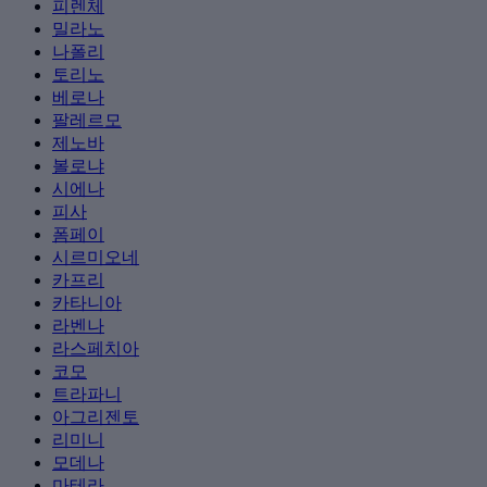
피렌체
밀라노
나폴리
토리노
베로나
팔레르모
제노바
볼로냐
시에나
피사
폼페이
시르미오네
카프리
카타니아
라벤나
라스페치아
코모
트라파니
아그리젠토
리미니
모데나
마테라