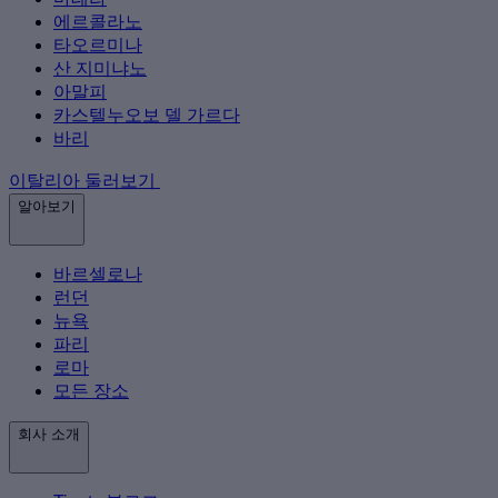
에르콜라노
타오르미나
산 지미냐노
아말피
카스텔누오보 델 가르다
바리
이탈리아 둘러보기
알아보기
바르셀로나
런던
뉴욕
파리
로마
모든 장소
회사 소개