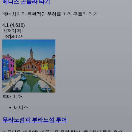
베니스 곤돌라 타기
베네치아의 몽환적인 운하를 따라 곤돌라 타기
4.1
(4,616)
최저가격:
US$40.45
최대 11%
베니스
무라노섬과 부라노섬 투어