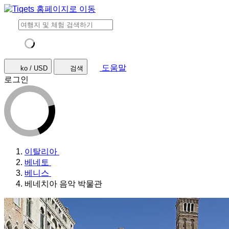
도움말
ko / USD
검색
로그인
이탈리아
베네토
베니스
베네치아 음악 박물관