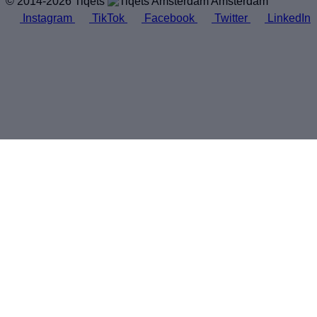
© 2014-2026 Tiqets
Amsterdam
Instagram
TikTok
Facebook
Twitter
LinkedIn