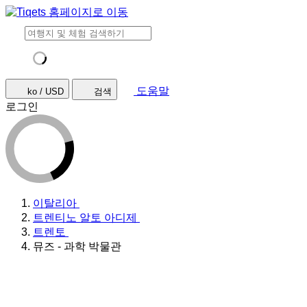
도움말
ko / USD
검색
로그인
이탈리아
트렌티노 알토 아디제
트렌토
뮤즈 - 과학 박물관