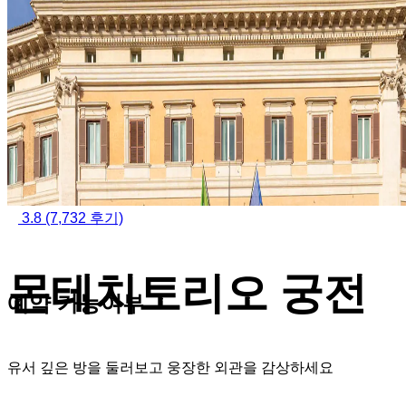
3.8
(7,732 후기)
몬테치토리오 궁전
예약 가능여부
유서 깊은 방을 둘러보고 웅장한 외관을 감상하세요