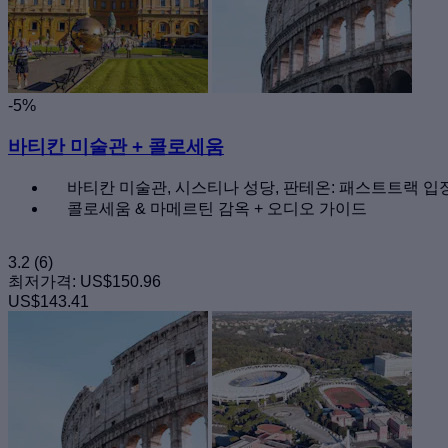
-5%
바티칸 미술관 + 콜로세움
바티칸 미술관, 시스티나 성당, 판테온: 패스트트랙 입
콜로세움 & 마메르틴 감옥 + 오디오 가이드
3.2
(6)
최저가격:
US$150.96
US$143.41