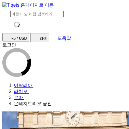
도움말
ko / USD
검색
로그인
이탈리아
라치오
로마
몬테치토리오 궁전