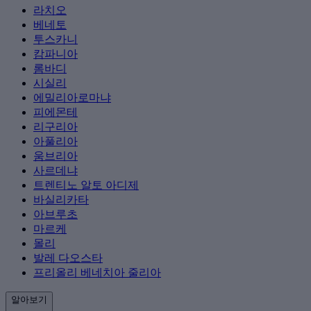
라치오
베네토
투스카니
캄파니아
롬바디
시실리
에밀리아로마냐
피에몬테
리구리아
아풀리아
움브리아
사르데냐
트렌티노 알토 아디제
바실리카타
아브루초
마르케
몰리
발레 다오스타
프리올리 베네치아 줄리아
알아보기