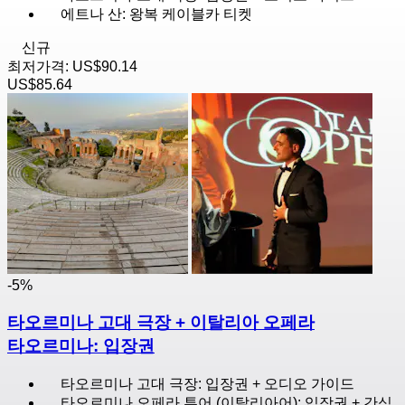
에트나 산: 왕복 케이블카 티켓
신규
최저가격:
US$90.14
US$85.64
-5%
타오르미나 고대 극장 + 이탈리아 오페라
타오르미나: 입장권
타오르미나 고대 극장: 입장권 + 오디오 가이드
타오르미나 오페라 투어 (이탈리아어): 입장권 + 간식