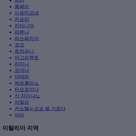
피사
폼페이
시르미오네
카프리
카타니아
라벤나
라스페치아
코모
트라파니
아그리젠토
리미니
모데나
마테라
에르콜라노
타오르미나
산 지미냐노
아말피
카스텔누오보 델 가르다
바리
이탈리아 지역