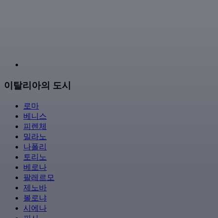
이탈리아의 도시
로마
베니스
피렌체
밀라노
나폴리
토리노
베로나
팔레르모
제노바
볼로냐
시에나