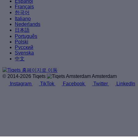
Español
Français
한국어
Italiano
Nederlands
日本語
Português
Polski
Русский
Svenska
中文
© 2014-2026 Tiqets
Amsterdam
Instagram
TikTok
Facebook
Twitter
LinkedIn