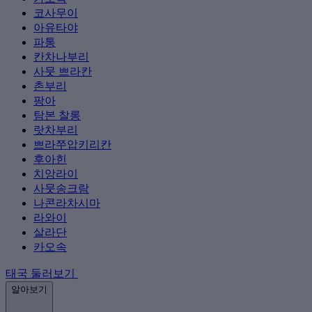
코사무이
아유타야
파통
칸차나부리
사뭇 쁘라칸
촌부리
팡아
탐본 찰롱
랏차부리
쁘라쭈압키리칸
후아힌
치앙라이
사뭇송크람
나콘라차시마
라와이
살라단
카오속
태국 둘러보기
알아보기