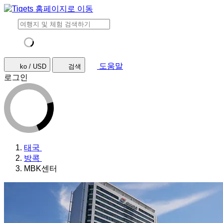
도움말
ko / USD
검색
로그인
태국
방콕
MBK센터