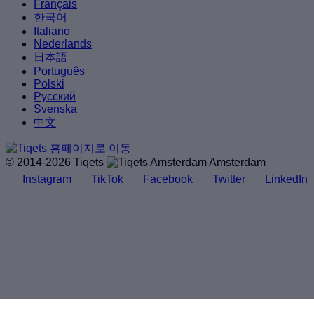
Français
한국어
Italiano
Nederlands
日本語
Português
Polski
Русский
Svenska
中文
© 2014-2026 Tiqets
Amsterdam
Instagram
TikTok
Facebook
Twitter
LinkedIn