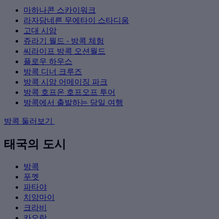
마하나콘 스카이워크
라자담네른 무에타이 스타디움
고대 시암
쥬라기 월드 - 방콕 체험
씨라이프 방콕 오션월드
플로우 하우스
방콕 디너 크루즈
방콕 시암 어메이징 파크
방콕 호프온 호프오프 투어
방콕에서 출발하는 당일 여행
방콕 둘러보기
태국의 도시
방콕
푸껫
파타야
치앙마이
크라비
카오락