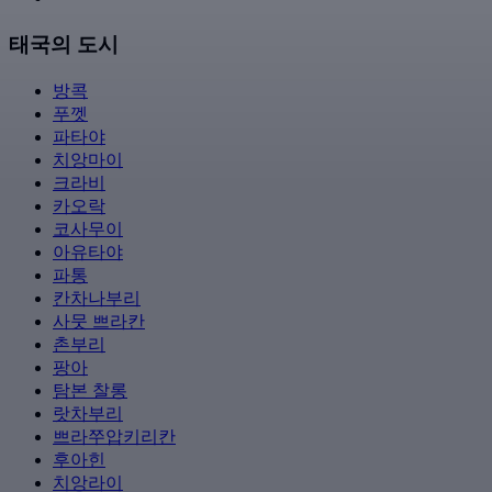
태국의 도시
방콕
푸껫
파타야
치앙마이
크라비
카오락
코사무이
아유타야
파통
칸차나부리
사뭇 쁘라칸
촌부리
팡아
탐본 찰롱
랏차부리
쁘라쭈압키리칸
후아힌
치앙라이