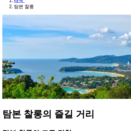
태국
탐본 찰롱
탐본 찰롱의 즐길 거리