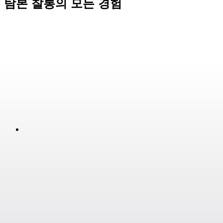
탐본 찰롱의 모든 경험