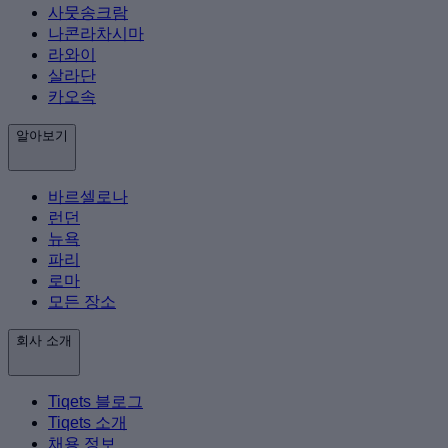
사뭇송크람
나콘라차시마
라와이
살라단
카오속
알아보기
바르셀로나
런던
뉴욕
파리
로마
모든 장소
회사 소개
Tiqets 블로그
Tiqets 소개
채용 정보