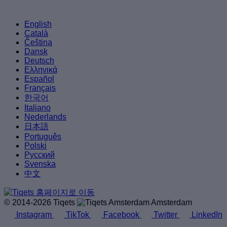
English
Català
Čeština
Dansk
Deutsch
Ελληνικά
Español
Français
한국어
Italiano
Nederlands
日本語
Português
Polski
Русский
Svenska
中文
© 2014-2026 Tiqets
Amsterdam
Instagram
TikTok
Facebook
Twitter
LinkedIn