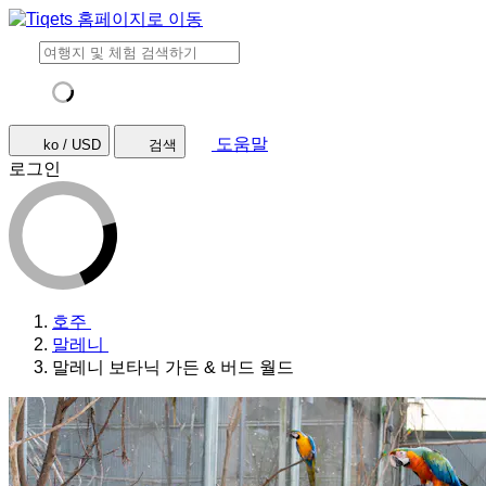
도움말
ko / USD
검색
로그인
호주
말레니
말레니 보타닉 가든 & 버드 월드