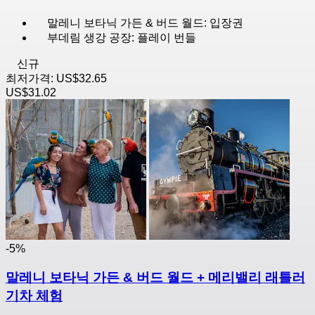
말레니 보타닉 가든 & 버드 월드: 입장권
부데림 생강 공장: 플레이 번들
신규
최저가격:
US$32.65
US$31.02
-5%
말레니 보타닉 가든 & 버드 월드 + 메리밸리 래틀러
기차 체험