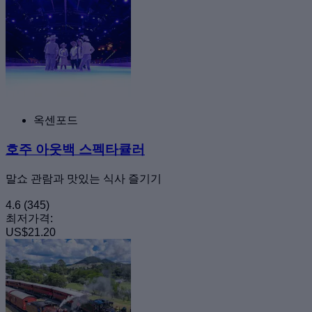
옥센포드
호주 아웃백 스펙타큘러
말쇼 관람과 맛있는 식사 즐기기
4.6
(345)
최저가격:
US$21.20