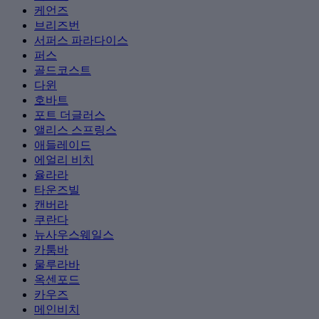
케언즈
브리즈번
서퍼스 파라다이스
퍼스
골드코스트
다윈
호바트
포트 더글러스
앨리스 스프링스
애들레이드
에얼리 비치
율라라
타운즈빌
캔버라
쿠란다
뉴사우스웨일스
카툼바
물루라바
옥센포드
카우즈
메인비치