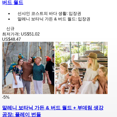
버드 월드
선샤인 코스트의 바다 생활: 입장권
말레니 보타닉 가든 & 버드 월드: 입장권
신규
최저가격:
US$51.02
US$48.47
-5%
말레니 보타닉 가든 & 버드 월드 + 부데림 생강
공장: 플레이 번들