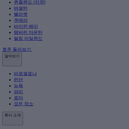
퀸즐랜드 (지역)
버셀턴
밸러랫
쿠메라
바이런 베이
탬버린 마운틴
필립 아일랜드
호주 둘러보기
알아보기
바르셀로나
런던
뉴욕
파리
로마
모든 장소
회사 소개