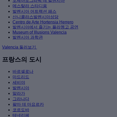
오세아노그라픽 데 발렌시아
메스탈라 스타디움
발렌시아 어트랙션 패스
산니콜라스발렌시아성당
Centro de Arte Hortensia Herrero
발렌시아에서 즐기는 플라멩고 공연
Museum of Illusions Valencia
발렌시아 과학관
Valencia 둘러보기
프랑스의 도시
바르셀로나
마드리드
세비야
발렌시아
말라가
그라나다
팔마 데 마요르카
코르도바
테네리페