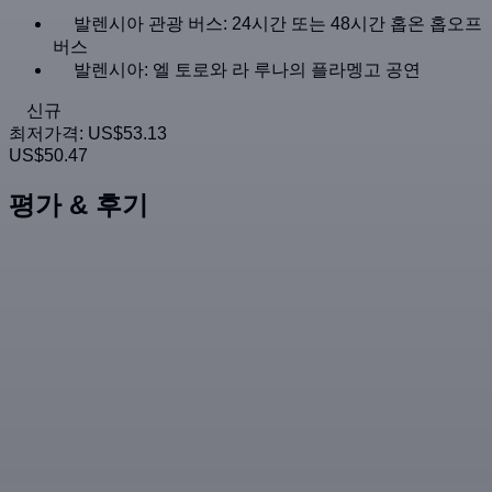
발렌시아 관광 버스: 24시간 또는 48시간 홉온 홉오프
버스
발렌시아: 엘 토로와 라 루나의 플라멩고 공연
신규
최저가격:
US$53.13
US$50.47
평가 & 후기