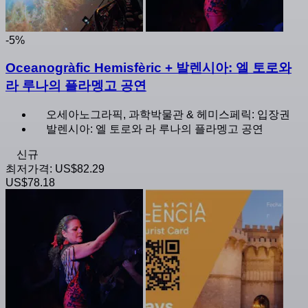
-5%
Oceanogràfic Hemisfèric + 발렌시아: 엘 토로와
라 루나의 플라멩고 공연
오세아노그라픽, 과학박물관 & 헤미스페릭: 입장권
발렌시아: 엘 토로와 라 루나의 플라멩고 공연
신규
최저가격:
US$82.29
US$78.18