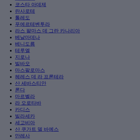
코스타 아데제
란사로테
톨레도
푸에르테벤투라
라스 팔마스 데 그란 카나리아
베날마데나
베니도름
테루엘
지로나
빌바오
마스팔로마스
헤레스 데 라 프론테라
산 세바스티안
론다
마르벨라
라 오로타바
카디스
빌라세카
세고비아
산 쿠가트 델 바예스
만레사