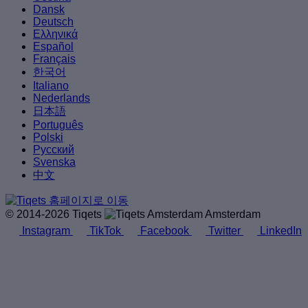
Dansk
Deutsch
Ελληνικά
Español
Français
한국어
Italiano
Nederlands
日本語
Português
Polski
Русский
Svenska
中文
© 2014-2026 Tiqets
Amsterdam
Instagram
TikTok
Facebook
Twitter
LinkedIn