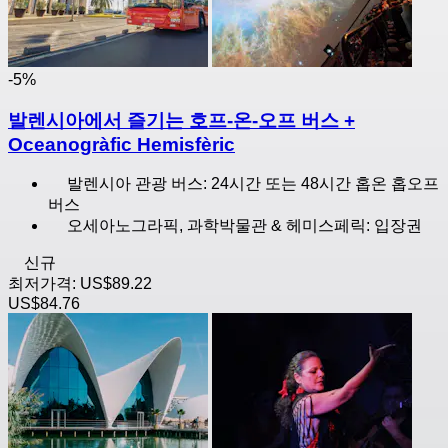
-5%
발렌시아에서 즐기는 호프-온-오프 버스 +
Oceanogràfic Hemisfèric
발렌시아 관광 버스: 24시간 또는 48시간 홉온 홉오프
버스
오세아노그라픽, 과학박물관 & 헤미스페릭: 입장권
신규
최저가격:
US$89.22
US$84.76