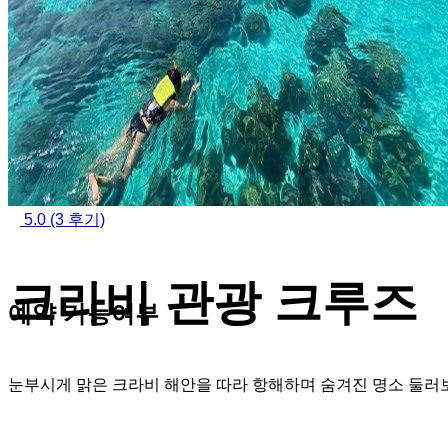
5.0
(3 후기)
크라비 관광 크루즈
예약 가능여부
눈부시게 맑은 크라비 해안을 따라 항해하며 숨겨진 명소 둘러