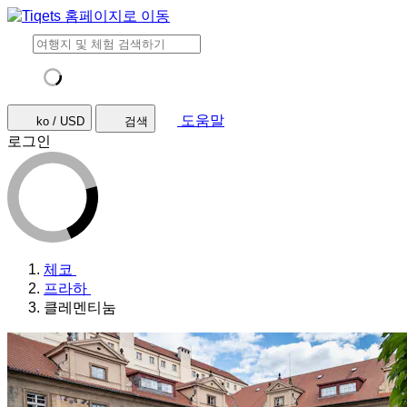
도움말
ko / USD
검색
로그인
체코
프라하
클레멘티눔