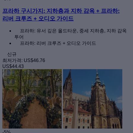
프라하 구시가지: 지하층과 지하 감옥 + 프라하:
리버 크루즈 + 오디오 가이드
프라하: 유서 깊은 올드타운, 중세 지하층, 지하 감옥
투어
프라하: 리버 크루즈 + 오디오 가이드
신규
최저가격:
US$46.76
US$44.43
-5%