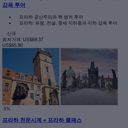
감옥 투어
프라하 공산주의와 핵 벙커 투어
프라하: 유령, 전설, 중세 지하층과 지하 감옥 투어
신규
최저가격:
US$69.37
US$65.90
-5%
프라하 천문시계 + 프라하 쿨패스