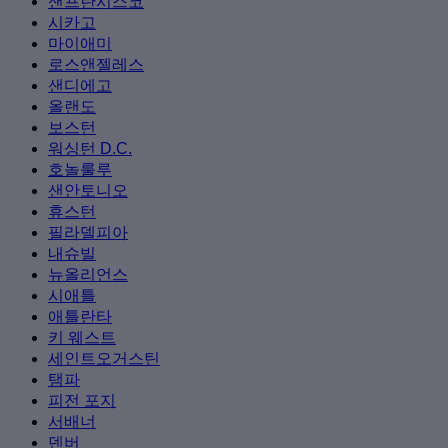
샌프란시스코
시카고
마이애미
로스앤젤레스
샌디에고
올랜도
보스턴
워싱턴 D.C.
호놀룰루
샌안토니오
휴스턴
필라델피아
내슈빌
뉴올리언스
시애틀
애틀란타
키 웨스트
세인트오거스틴
탬파
피전 포지
서배너
덴버