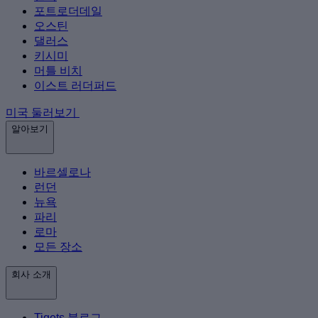
포트로더데일
오스틴
댈러스
키시미
머틀 비치
이스트 러더퍼드
미국 둘러보기
알아보기
바르셀로나
런던
뉴욕
파리
로마
모든 장소
회사 소개
Tiqets 블로그