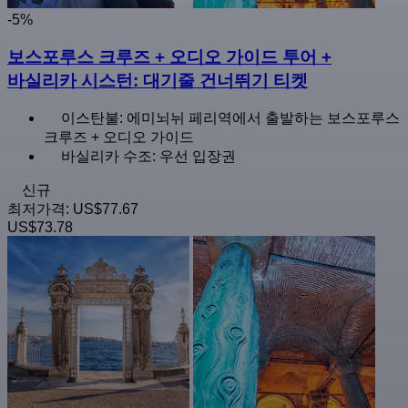
-5%
보스포루스 크루즈 + 오디오 가이드 투어 +
바실리카 시스턴: 대기줄 건너뛰기 티켓
이스탄불: 에미뇌뉘 페리역에서 출발하는 보스포루스
크루즈 + 오디오 가이드
바실리카 수조: 우선 입장권
신규
최저가격:
US$77.67
US$73.78