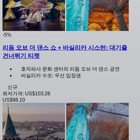
-5%
리듬 오브 더 댄스 쇼 + 바실리카 시스턴: 대기줄
건너뛰기 티켓
호자파샤 문화 센터의 리듬 오브 더 댄스 공연
바실리카 수조: 우선 입장권
신규
최저가격:
US$103.26
US$98.10