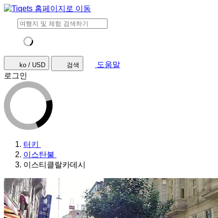
도움말
ko / USD
검색
로그인
터키
이스탄불
이스티클랄카데시