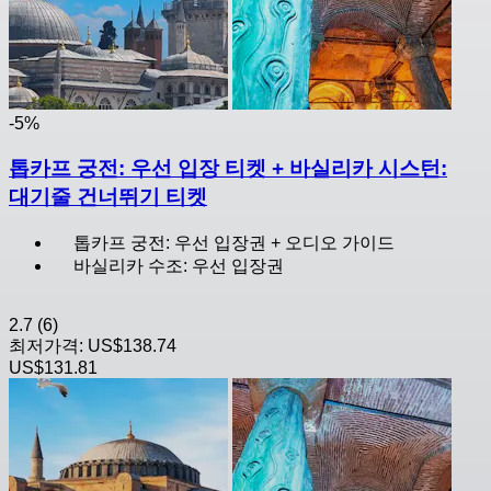
-5%
톱카프 궁전: 우선 입장 티켓 + 바실리카 시스턴:
대기줄 건너뛰기 티켓
톱카프 궁전: 우선 입장권 + 오디오 가이드
바실리카 수조: 우선 입장권
2.7
(6)
최저가격:
US$138.74
US$131.81