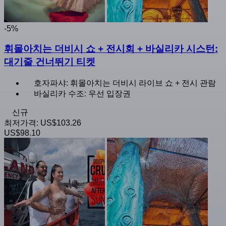
-5%
휘몰아치는 더비시 쇼 + 전시회 + 바실리카 시스턴:
대기줄 건너뛰기 티켓
호자파샤: 휘몰아치는 더비시 라이브 쇼 + 전시 관람
바실리카 수조: 우선 입장권
신규
최저가격:
US$103.26
US$98.10