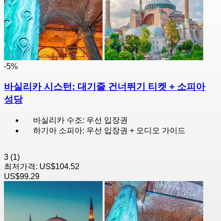
-5%
바실리카 시스턴: 대기줄 건너뛰기 티켓 + 소피아
성당
바실리카 수조: 우선 입장권
하기아 소피아: 우선 입장권 + 오디오 가이드
3
(1)
최저가격:
US$104.52
US$99.29