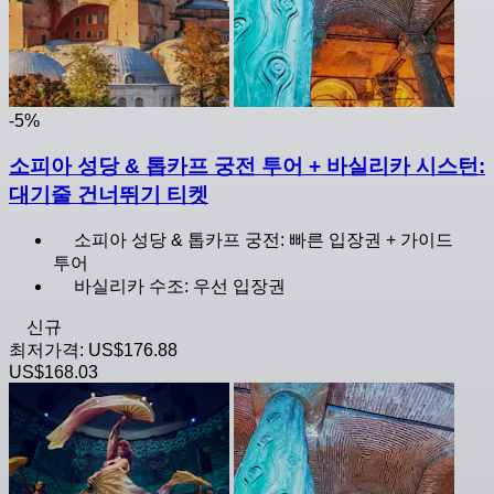
-5%
소피아 성당 & 톱카프 궁전 투어 + 바실리카 시스턴:
대기줄 건너뛰기 티켓
소피아 성당 & 톱카프 궁전: 빠른 입장권 + 가이드
투어
바실리카 수조: 우선 입장권
신규
최저가격:
US$176.88
US$168.03