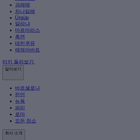
괴레메
차나칼레
Ürgüp
알라냐
마르마리스
측면
데린쿠유
에제아바트
터키 둘러보기
알아보기
바르셀로나
런던
뉴욕
파리
로마
모든 장소
회사 소개