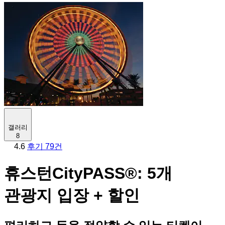
갤러리
8
4.6
후기 79건
휴스턴CityPASS®: 5개
관광지 입장 + 할인