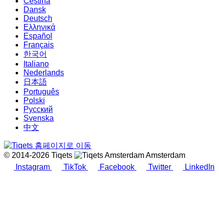
Čeština
Dansk
Deutsch
Ελληνικά
Español
Français
한국어
Italiano
Nederlands
日本語
Português
Polski
Русский
Svenska
中文
© 2014-2026 Tiqets
Amsterdam
Instagram
TikTok
Facebook
Twitter
LinkedIn