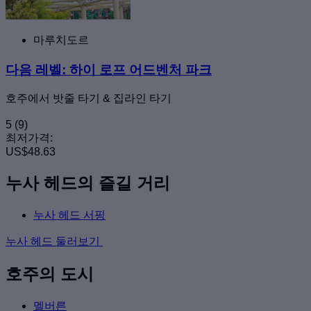
마루치도르
다음 레벨: 하이 로프 어드벤처 파크
호주에서 밧줄 타기 & 집라인 타기
5
(9)
최저가격:
US$48.63
누사 헤드의 즐길 거리
누사 헤드 서핑
누사 헤드 둘러보기
호주의 도시
멜버른