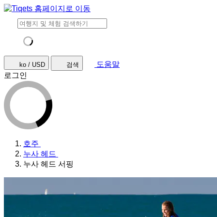
도움말
ko / USD
검색
로그인
호주
누사 헤드
누사 헤드 서핑