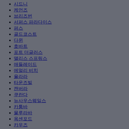
시드니
케언즈
브리즈번
서퍼스 파라다이스
퍼스
골드코스트
다윈
호바트
포트 더글러스
앨리스 스프링스
애들레이드
에얼리 비치
율라라
타운즈빌
캔버라
쿠란다
뉴사우스웨일스
카툼바
물루라바
옥센포드
카우즈