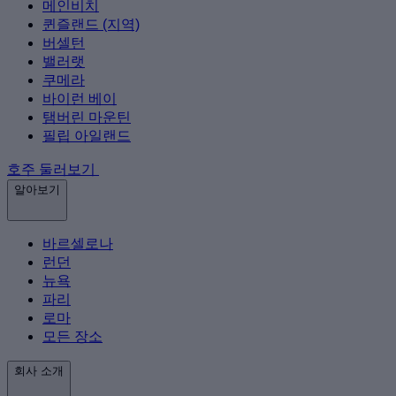
메인비치
퀸즐랜드 (지역)
버셀턴
밸러랫
쿠메라
바이런 베이
탬버린 마운틴
필립 아일랜드
호주 둘러보기
알아보기
바르셀로나
런던
뉴욕
파리
로마
모든 장소
회사 소개