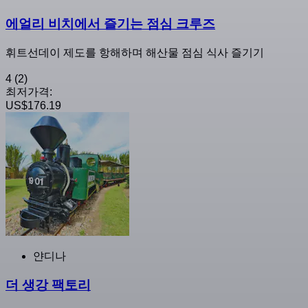
에얼리 비치에서 즐기는 점심 크루즈
휘트선데이 제도를 항해하며 해산물 점심 식사 즐기기
4
(2)
최저가격:
US$176.19
얀디나
더 생강 팩토리