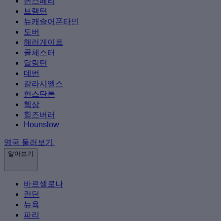
퀸스페리
브램턴
뉴캐슬어폰타인
도버
해러게이트
콜체스터
달링턴
데번
갈라시엘스
헌스탄톤
헥삼
힐즈버러
Hounslow
영국 둘러보기
알아보기
바르셀로나
런던
뉴욕
파리