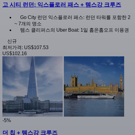
고 시티 런던: 익스플로러 패스 + 템스강 크루즈
Go City 런던 익스플로러 패스: 런던 타워를 포함한 2
~ 7개의 명소
템스 클리퍼스의 Uber Boat: 1일 홉온홉오프 이용권
신규
최저가격:
US$107.53
US$102.16
-5%
더 칩 + 템스강 크루즈