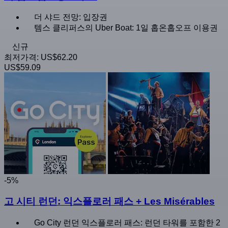
더 샤드 전망: 입장권
템스 클리퍼스의 Uber Boat: 1일 홉온홉오프 이용권
신규
최저가격:
US$62.20
US$59.09
-5%
고 시티 런던: 익스플로러 패스 + Les Misérables
Go City 런던 익스플로러 패스: 런던 타워를 포함한 2