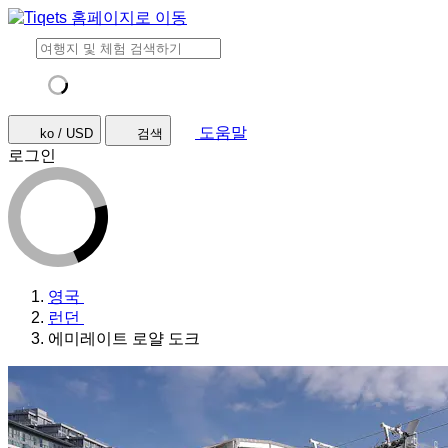
도움말
ko / USD
검색
로그인
영국
런던
에미레이트 로얄 도크