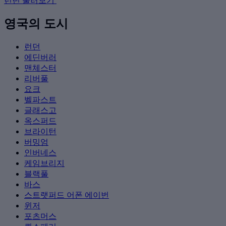
런던 둘러보기
영국의 도시
런던
에딘버러
맨체스터
리버풀
요크
벨파스트
글래스고
옥스퍼드
브라이턴
버밍엄
인버네스
케임브리지
블랙풀
바스
스트랫퍼드 어폰 에이번
윈저
포츠머스